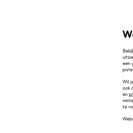
W
Bekij
uitz
een 
piste
Wil 
ook 
en
pi
winte
te vo
Webc