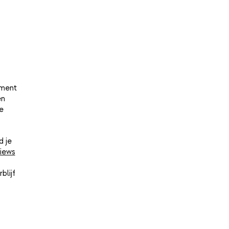
oment
en
e
d je
iews
blijf