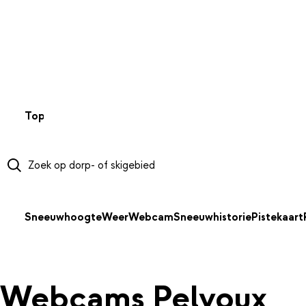
NAAR HOOFDINHOUD
Top 50
Webcams
Wintersportweer
Kaarten
Sneeuwverwa
Sneeuwhoogte
Weer
Webcam
Sneeuwhistorie
Pistekaart
Webcams Pelvoux