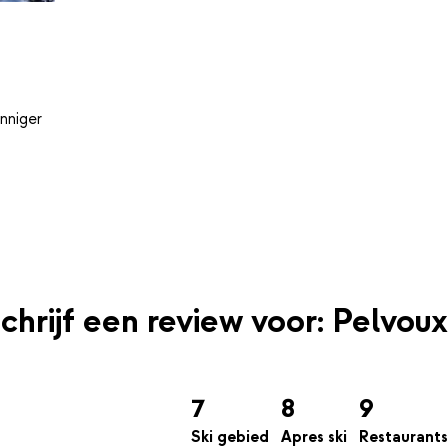
nniger
chrijf een review voor: Pelvoux
7
8
9
Ski gebied
Apres ski
Restaurants