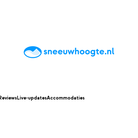
chting
Accommodaties
Tips
Reviews
Live updates
App
Reviews
Live-updates
Accommodaties