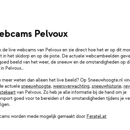
ebcams Pelvoux
k de live webcams van Pelvoux en zie direct hoe het er op dit m
iet in het skidorp en op de piste. De actuele webcambeelden gev
goed beeld van het weer, de sneeuw en de omstandigheden op d
 in Pelvoux..
je meer weten dan alleen het live beeld? Op Sneeuwhoogte.nl vin
de actuele
sneeuwhoogte
,
weersverwachting
,
sneeuwhistorie
,
rev
stekaart
van Pelvoux. Zo heb je alle informatie bij de hand om je
rsport goed voor te bereiden of de omstandigheden tijdens je ver
lgen.
ams worden mede mogelijk gemaakt door
Feratel.at