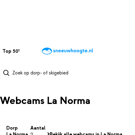
NAAR HOOFDINHOUD
Top 50
Webcams
Wintersportweer
Kaarten
Sneeuwverwacht
Webcams La Norma
Dorp
Aantal
La Norma
2
Bekijk alle webcams in La Norma