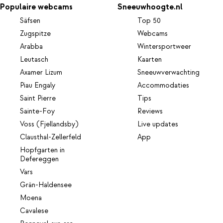
Populaire webcams
Sneeuwhoogte.nl
Säfsen
Top 50
Zugspitze
Webcams
Arabba
Wintersportweer
Leutasch
Kaarten
Axamer Lizum
Sneeuwverwachting
Piau Engaly
Accommodaties
Saint Pierre
Tips
Sainte-Foy
Reviews
Voss (Fjellandsby)
Live updates
Clausthal-Zellerfeld
App
Hopfgarten in
Defereggen
Vars
Grän-Haldensee
Moena
Cavalese