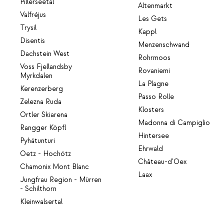
Pillerseetal
Altenmarkt
Valfréjus
Les Gets
Trysil
Kappl
Disentis
Menzenschwand
Dachstein West
Rohrmoos
Voss Fjellandsby
Rovaniemi
Myrkdalen
La Plagne
Kerenzerberg
Passo Rolle
Zelezna Ruda
Klosters
Ortler Skiarena
Madonna di Campiglio
Rangger Köpfl
Hintersee
Pyhätunturi
Ehrwald
Oetz - Hochötz
Château-d'Oex
Chamonix Mont Blanc
Laax
Jungfrau Region - Mürren
- Schilthorn
Kleinwalsertal