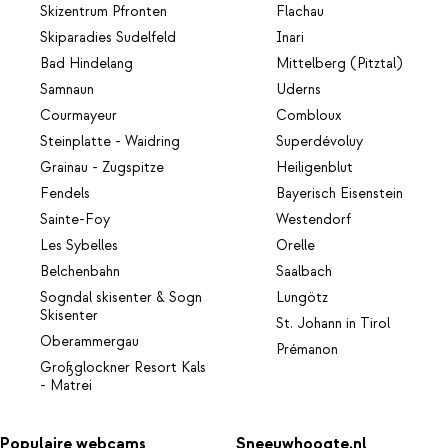
Skizentrum Pfronten
Flachau
Skiparadies Sudelfeld
Inari
Bad Hindelang
Mittelberg (Pitztal)
Samnaun
Uderns
Courmayeur
Combloux
Steinplatte - Waidring
Superdévoluy
Grainau - Zugspitze
Heiligenblut
Fendels
Bayerisch Eisenstein
Sainte-Foy
Westendorf
Les Sybelles
Orelle
Belchenbahn
Saalbach
Sogndal skisenter & Sogn
Lungötz
Skisenter
St. Johann in Tirol
Oberammergau
Prémanon
Großglockner Resort Kals
- Matrei
Populaire webcams
Sneeuwhoogte.nl