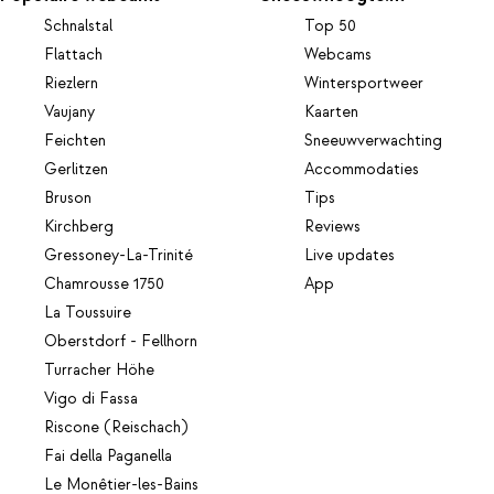
Schnalstal
Top 50
Flattach
Webcams
Riezlern
Wintersportweer
Vaujany
Kaarten
Feichten
Sneeuwverwachting
Gerlitzen
Accommodaties
Bruson
Tips
Kirchberg
Reviews
Gressoney-La-Trinité
Live updates
Chamrousse 1750
App
La Toussuire
Oberstdorf - Fellhorn
Turracher Höhe
Vigo di Fassa
Riscone (Reischach)
Fai della Paganella
Le Monêtier-les-Bains