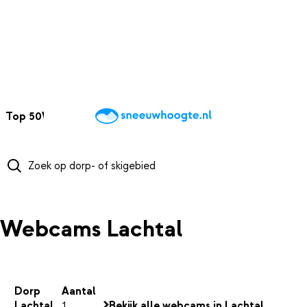
NAAR HOOFDINHOUD
Top 50
Webcams
Wintersportweer
Kaarten
Sneeuwverwacht
Webcams Lachtal
Dorp
Aantal
Lachtal
1
Bekijk alle webcams in Lachtal