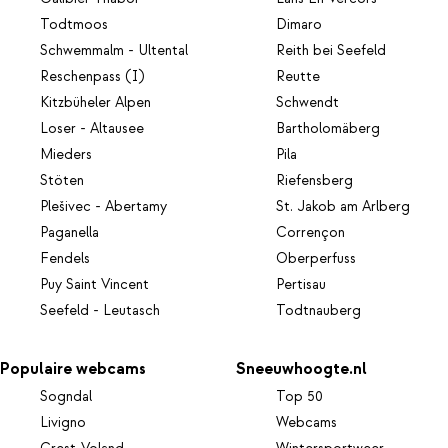
Todtmoos
Dimaro
Schwemmalm - Ultental
Reith bei Seefeld
Reschenpass (I)
Reutte
Kitzbüheler Alpen
Schwendt
Loser - Altausee
Bartholomäberg
Mieders
Pila
Stöten
Riefensberg
Plešivec - Abertamy
St. Jakob am Arlberg
Paganella
Corrençon
Fendels
Oberperfuss
Puy Saint Vincent
Pertisau
Seefeld - Leutasch
Todtnauberg
Populaire webcams
Sneeuwhoogte.nl
Sogndal
Top 50
Livigno
Webcams