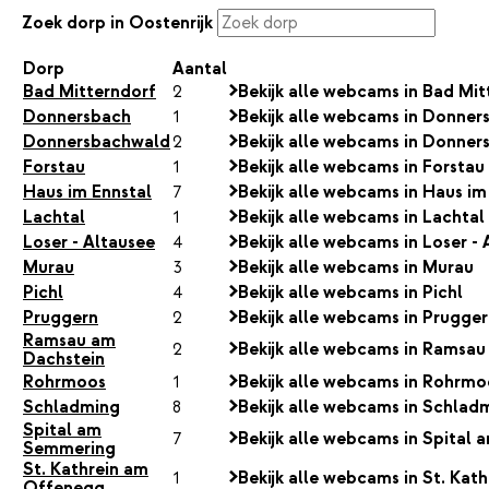
Zoek dorp in Oostenrijk
Dorp
Aantal
Bad Mitterndorf
2
Bekijk alle webcams in Bad Mit
Donnersbach
1
Bekijk alle webcams in Donner
Donnersbachwald
2
Bekijk alle webcams in Donne
Forstau
1
Bekijk alle webcams in Forstau
Haus im Ennstal
7
Bekijk alle webcams in Haus im
Lachtal
1
Bekijk alle webcams in Lachtal
Loser - Altausee
4
Bekijk alle webcams in Loser -
Murau
3
Bekijk alle webcams in Murau
Pichl
4
Bekijk alle webcams in Pichl
Pruggern
2
Bekijk alle webcams in Prugge
Ramsau am
2
Bekijk alle webcams in Ramsau
Dachstein
Rohrmoos
1
Bekijk alle webcams in Rohrmo
Schladming
8
Bekijk alle webcams in Schlad
Spital am
7
Bekijk alle webcams in Spital
Semmering
St. Kathrein am
1
Bekijk alle webcams in St. Ka
Offenegg