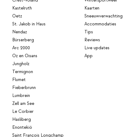
Crest-Voland
Wintersportweer
Kastelruth
Kaarten
Oetz
Sneeuwverwachting
St. Jakob in Haus
Accommodaties
Nendaz
Tips
Bürserberg
Reviews
Arc 2000
Live updates
Oz en Oisans
App
Jungholz
Termignon
Flumet
Fieberbrunn
Lumbrein
Zell am See
Le Corbier
Hasliberg
Enontekiö
Saint François Longchamp