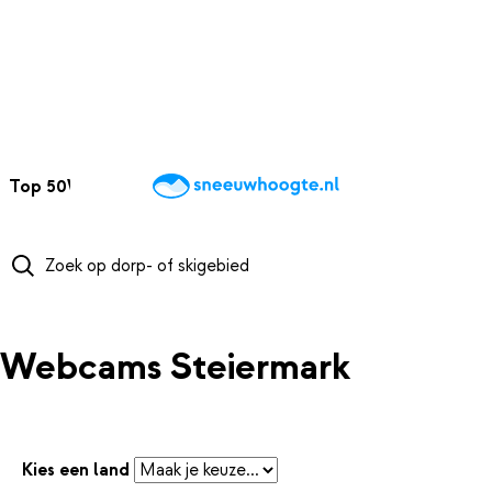
NAAR HOOFDINHOUD
Top 50
Webcams
Wintersportweer
Kaarten
Sneeuwverwacht
Webcams Steiermark
Kies een land