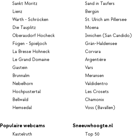
Sankt Moritz
Sand in Taufers
Lienz
Bergün
Warth - Schröcken
St. Ulrich am Pillersee
Die Tauplitz
Moena
Oberaudorf Hocheck
Innichen (San Candido)
Fügen - Spieljoch
Grän-Haldensee
La Bresse Hohneck
Corvara
Le Grand Domaine
Argentière
Gastein
Vars
Brunnalm
Meransen
Nebelhorn
Valdidentro
Hochpustertal
Les Crosets
Bellwald
Chamonix
Hemsedal
Voss (Bavallen)
Populaire webcams
Sneeuwhoogte.nl
Kastelruth
Top 50