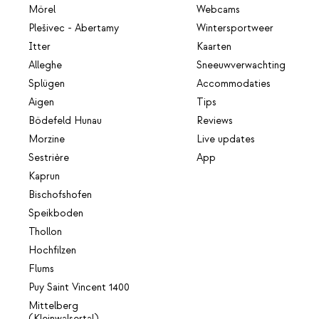
Mörel
Webcams
Plešivec - Abertamy
Wintersportweer
Itter
Kaarten
Alleghe
Sneeuwverwachting
Splügen
Accommodaties
Aigen
Tips
Bödefeld Hunau
Reviews
Morzine
Live updates
Sestrière
App
Kaprun
Bischofshofen
Speikboden
Thollon
Hochfilzen
Flums
Puy Saint Vincent 1400
Mittelberg
(Kleinwalsertal)