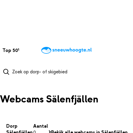
NAAR HOOFDINHOUD
Top 50
Webcams
Wintersportweer
Kaarten
Sneeuwverwacht
Webcams Sälenfjällen
Dorp
Aantal
Sälenfjällen
0
Bekijk alle webcams in Sälenfjällen