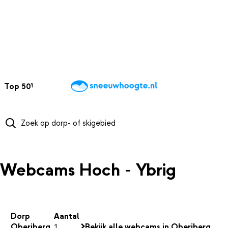
NAAR HOOFDINHOUD
Top 50
Webcams
Wintersportweer
Kaarten
Sneeuwverwacht
Webcams Hoch - Ybrig
Dorp
Aantal
Oberiberg
1
Bekijk alle webcams in Oberiberg