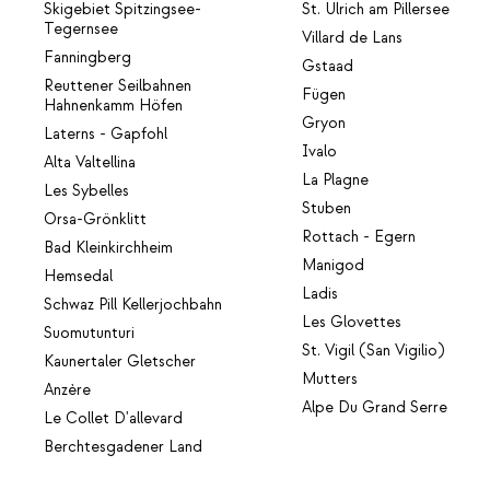
Skigebiet Spitzingsee-
St. Ulrich am Pillersee
Tegernsee
Villard de Lans
Fanningberg
Gstaad
Reuttener Seilbahnen
Fügen
Hahnenkamm Höfen
Gryon
Laterns - Gapfohl
Ivalo
Alta Valtellina
La Plagne
Les Sybelles
Stuben
Orsa-Grönklitt
Rottach - Egern
Bad Kleinkirchheim
Manigod
Hemsedal
Ladis
Schwaz Pill Kellerjochbahn
Les Glovettes
Suomutunturi
St. Vigil (San Vigilio)
Kaunertaler Gletscher
Mutters
Anzère
Alpe Du Grand Serre
Le Collet D'allevard
Berchtesgadener Land