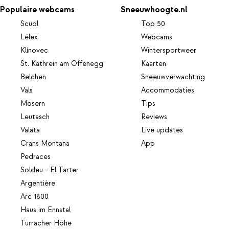
Populaire webcams
Sneeuwhoogte.nl
Scuol
Top 50
Lélex
Webcams
Klínovec
Wintersportweer
St. Kathrein am Offenegg
Kaarten
Belchen
Sneeuwverwachting
Vals
Accommodaties
Mösern
Tips
Leutasch
Reviews
Valata
Live updates
Crans Montana
App
Pedraces
Soldeu - El Tarter
Argentière
Arc 1800
Haus im Ennstal
Turracher Höhe