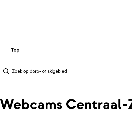
NAAR HOOFDINHOUD
Top 50
Webcams
Wintersportweer
Kaarten
Sneeuwverwa
Webcams Centraal-Z