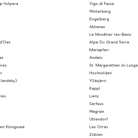
p-Vulpera
Vigo di Fassa
Winterberg
Engelberg
Abtenau
Le Monêtier-les-Bains
d'Oex
Alpe Du Grand Serre
Mariapfarr
az
Andalo
ires
St. Margarethen im Lunga
er
Hochsölden
llandsby)
Ylläsjärvi
Kappl
hes
Lienz
Serfaus
Wagrain
Uttendorf
am Königssee
Les Orres
Zöblen