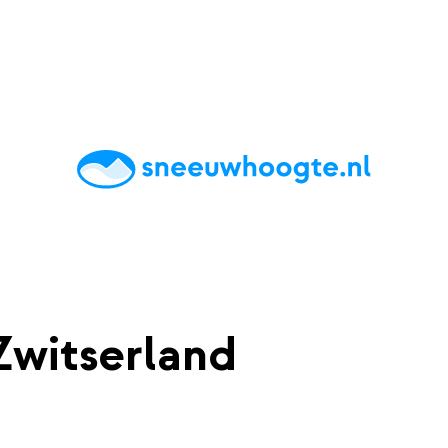
chting
Accommodaties
Tips
Reviews
Live updates
App
witserland