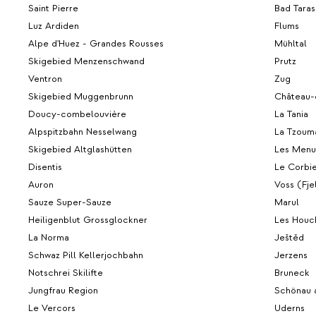
Saint Pierre
Bad Taras
Luz Ardiden
Flums
Alpe d'Huez - Grandes Rousses
Mühltal
Skigebied Menzenschwand
Prutz
Ventron
Zug
Skigebied Muggenbrunn
Château-
Doucy-combelouvière
La Tania
Alpspitzbahn Nesselwang
La Tzoum
Skigebied Altglashütten
Les Menu
Disentis
Le Corbi
Auron
Voss (Fje
Sauze Super-Sauze
Marul
Heiligenblut Grossglockner
Les Houc
La Norma
Ještěd
Schwaz Pill Kellerjochbahn
Jerzens
Notschrei Skilifte
Bruneck
Jungfrau Region
Schönau 
Le Vercors
Uderns