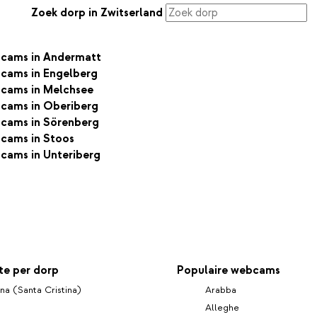
Zoek dorp in Zwitserland
ebcams in Andermatt
bcams in Engelberg
ebcams in Melchsee
ebcams in Oberiberg
ebcams in Sörenberg
bcams in Stoos
bcams in Unteriberg
e per dorp
Populaire webcams
ina (Santa Cristina)
Arabba
Alleghe