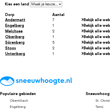
Kies een land
Dorp
Aantal
Andermatt
7
Bekijk alle w
Engelberg
1
Bekijk alle we
Melchsee
2
Bekijk alle w
Oberiberg
1
Bekijk alle w
Sörenberg
5
Bekijk alle w
Stoos
2
Bekijk alle we
Unteriberg
1
Bekijk alle we
Populaire gebieden
Sneeuwhoogt
Obertilliach
St. Christ
Engelberg
Temù