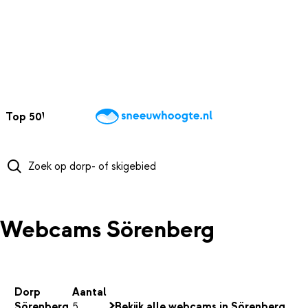
NAAR HOOFDINHOUD
Top 50
Webcams
Wintersportweer
Kaarten
Sneeuwverwacht
Webcams Sörenberg
Dorp
Aantal
Sörenberg
5
Bekijk alle webcams in Sörenberg