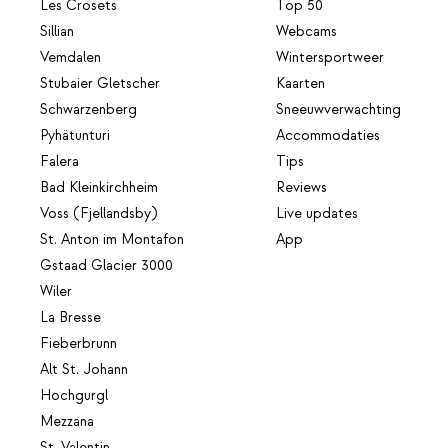
Les Crosets
Top 50
Sillian
Webcams
Vemdalen
Wintersportweer
Stubaier Gletscher
Kaarten
Schwarzenberg
Sneeuwverwachting
Pyhätunturi
Accommodaties
Falera
Tips
Bad Kleinkirchheim
Reviews
Voss (Fjellandsby)
Live updates
St. Anton im Montafon
App
Gstaad Glacier 3000
Wiler
La Bresse
Fieberbrunn
Alt St. Johann
Hochgurgl
Mezzana
St. Valentin