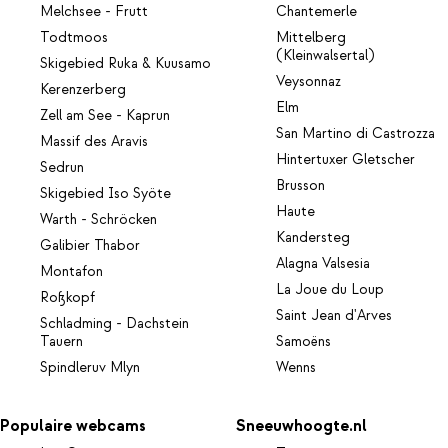
Melchsee - Frutt
Chantemerle
Todtmoos
Mittelberg
(Kleinwalsertal)
Skigebied Ruka & Kuusamo
Veysonnaz
Kerenzerberg
Elm
Zell am See - Kaprun
San Martino di Castrozza
Massif des Aravis
Hintertuxer Gletscher
Sedrun
Brusson
Skigebied Iso Syöte
Haute
Warth - Schröcken
Kandersteg
Galibier Thabor
Alagna Valsesia
Montafon
La Joue du Loup
Roßkopf
Saint Jean d'Arves
Schladming - Dachstein
Tauern
Samoëns
Spindleruv Mlyn
Wenns
Populaire webcams
Sneeuwhoogte.nl