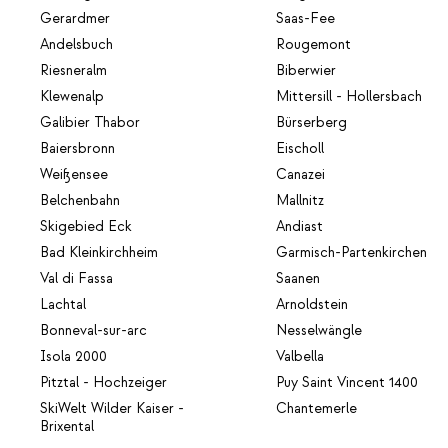
Gerardmer
Saas-Fee
Andelsbuch
Rougemont
Riesneralm
Biberwier
Klewenalp
Mittersill - Hollersbach
Galibier Thabor
Bürserberg
Baiersbronn
Eischoll
Weißensee
Canazei
Belchenbahn
Mallnitz
Skigebied Eck
Andiast
Bad Kleinkirchheim
Garmisch-Partenkirchen
Val di Fassa
Saanen
Lachtal
Arnoldstein
Bonneval-sur-arc
Nesselwängle
Isola 2000
Valbella
Pitztal - Hochzeiger
Puy Saint Vincent 1400
SkiWelt Wilder Kaiser -
Chantemerle
Brixental