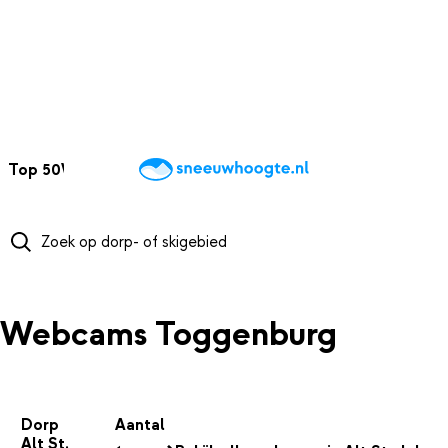
NAAR HOOFDINHOUD
Top 50
Webcams
Wintersportweer
Kaarten
Sneeuwverwacht
Webcams Toggenburg
Dorp
Aantal
Alt St.