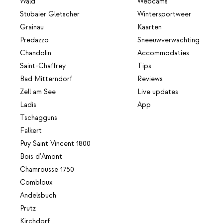
Wald
Webcams
Stubaier Gletscher
Wintersportweer
Grainau
Kaarten
Predazzo
Sneeuwverwachting
Chandolin
Accommodaties
Saint-Chaffrey
Tips
Bad Mitterndorf
Reviews
Zell am See
Live updates
Ladis
App
Tschagguns
Falkert
Puy Saint Vincent 1800
Bois d'Amont
Chamrousse 1750
Combloux
Andelsbuch
Prutz
Kirchdorf