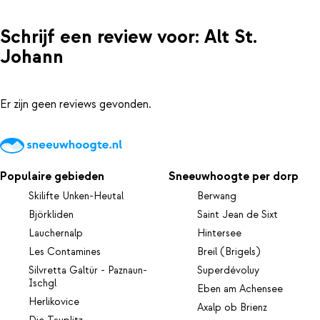
Schrijf een review voor: Alt St.
Johann
Er zijn geen reviews gevonden.
Populaire gebieden
Sneeuwhoogte per dorp
Skilifte Unken-Heutal
Berwang
Björkliden
Saint Jean de Sixt
Lauchernalp
Hintersee
Les Contamines
Breil (Brigels)
Silvretta Galtür - Paznaun-
Superdévoluy
Ischgl
Eben am Achensee
Herlikovice
Axalp ob Brienz