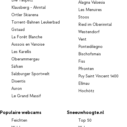
Die Tauplitz
Alagna Valsesia
Klausberg - Ahrntal
Les Menuires
Ortler Skiarena
Stoos
Torrent-Bahnen Leukerbad
Ried im Oberinntal
Gstaad
Westendorf
La Forêt Blanche
Vent
Aussois en Vanoise
Pontedilegno
Les Karellis
Bischofsmais
Oberammergau
Fiss
Säfsen
Pfronten
Salzburger Sportwelt
Puy Saint Vincent 1400
Disentis
Ellmau
Auron
Hochötz
Le Grand Massif
Populaire webcams
Sneeuwhoogte.nl
Feichten
Top 50