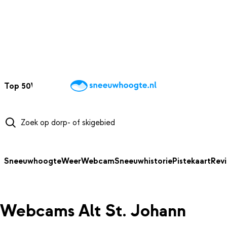
NAAR HOOFDINHOUD
Top 50
Webcams
Wintersportweer
Kaarten
Sneeuwverwacht
Sneeuwhoogte
Weer
Webcam
Sneeuwhistorie
Pistekaart
Rev
Webcams Alt St. Johann