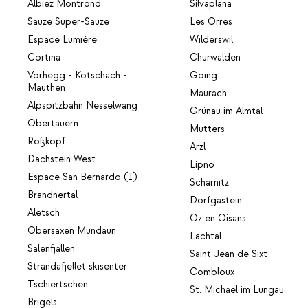
Albiez Montrond
Silvaplana
Sauze Super-Sauze
Les Orres
Espace Lumière
Wilderswil
Cortina
Churwalden
Vorhegg - Kötschach -
Going
Mauthen
Maurach
Alpspitzbahn Nesselwang
Grünau im Almtal
Obertauern
Mutters
Roßkopf
Arzl
Dachstein West
Lipno
Espace San Bernardo (I)
Scharnitz
Brandnertal
Dorfgastein
Aletsch
Oz en Oisans
Obersaxen Mundaun
Lachtal
Sälenfjällen
Saint Jean de Sixt
Strandafjellet skisenter
Combloux
Tschiertschen
St. Michael im Lungau
Brigels