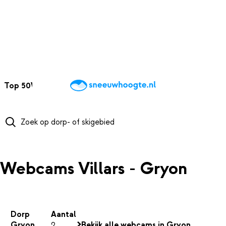
NAAR HOOFDINHOUD
Top 50
Webcams
Wintersportweer
Kaarten
Sneeuwverwacht
Webcams Villars - Gryon
Dorp
Aantal
Gryon
2
Bekijk alle webcams in Gryon