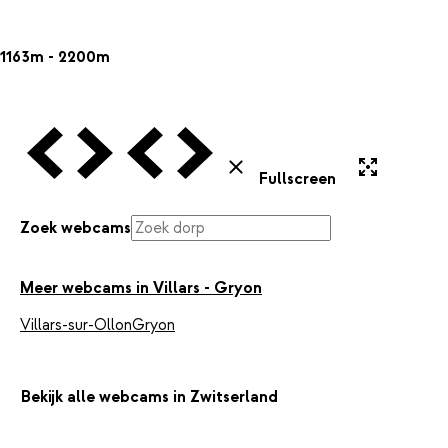
1163m - 2200m
Vorige Webcam
Volgende Webcam
Vorige Webcam
Volgende Webcam
Uitvergroten
Sluiten
Fullscreen
Zoek webcams
Meer webcams in Villars - Gryon
Villars-sur-Ollon
Gryon
Bekijk alle webcams in Zwitserland