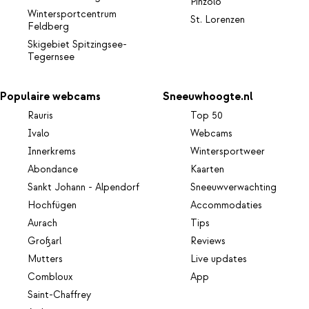
Pinzolo
Wintersportcentrum
St. Lorenzen
Feldberg
Skigebiet Spitzingsee-
Tegernsee
Populaire webcams
Sneeuwhoogte.nl
Rauris
Top 50
Ivalo
Webcams
Innerkrems
Wintersportweer
Abondance
Kaarten
Sankt Johann - Alpendorf
Sneeuwverwachting
Hochfügen
Accommodaties
Aurach
Tips
Großarl
Reviews
Mutters
Live updates
Combloux
App
Saint-Chaffrey