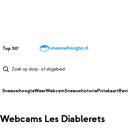
NAAR HOOFDINHOUD
Top 50
Webcams
Wintersportweer
Kaarten
Sneeuwverwacht
Sneeuwhoogte
Weer
Webcam
Sneeuwhistorie
Pistekaart
Rev
Webcams Les Diablerets