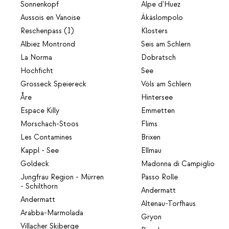
Sonnenkopf
Alpe d'Huez
Aussois en Vanoise
Äkäslompolo
Reschenpass (I)
Klosters
Albiez Montrond
Seis am Schlern
La Norma
Dobratsch
Hochficht
See
Grosseck Speiereck
Völs am Schlern
Åre
Hintersee
Espace Killy
Emmetten
Morschach-Stoos
Flims
Les Contamines
Brixen
Kappl - See
Ellmau
Goldeck
Madonna di Campiglio
Jungfrau Region - Mürren
Passo Rolle
- Schilthorn
Andermatt
Andermatt
Altenau-Torfhaus
Arabba-Marmolada
Gryon
Villacher Skiberge