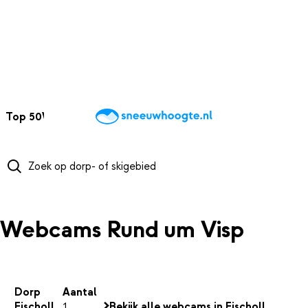
NAAR HOOFDINHOUD
Top 50
Webcams
Wintersportweer
Kaarten
Sneeuwverwacht
Webcams Rund um Visp
Dorp
Aantal
Eischoll
1
Bekijk alle webcams in Eischoll