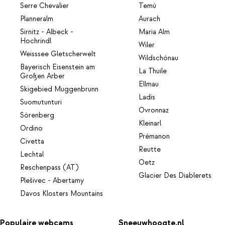
Serre Chevalier
Temù
Planneralm
Aurach
Sirnitz - Albeck -
Maria Alm
Hochrindl
Wiler
Weisssee Gletscherwelt
Wildschönau
Bayerisch Eisenstein am
La Thuile
Großen Arber
Ellmau
Skigebied Muggenbrunn
Ladis
Suomutunturi
Ovronnaz
Sörenberg
Kleinarl
Ordino
Prémanon
Civetta
Reutte
Lechtal
Oetz
Reschenpass (AT)
Glacier Des Diablerets
Plešivec - Abertamy
Davos Klosters Mountains
Populaire webcams
Sneeuwhoogte.nl