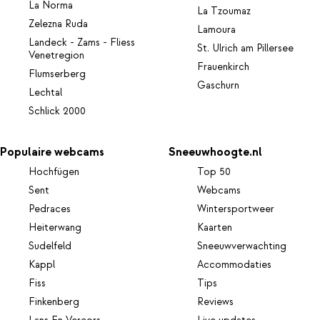
La Norma
La Tzoumaz
Zelezna Ruda
Lamoura
Landeck - Zams - Fliess
St. Ulrich am Pillersee
Venetregion
Frauenkirch
Flumserberg
Gaschurn
Lechtal
Schlick 2000
Populaire webcams
Sneeuwhoogte.nl
Hochfügen
Top 50
Sent
Webcams
Pedraces
Wintersportweer
Heiterwang
Kaarten
Sudelfeld
Sneeuwverwachting
Kappl
Accommodaties
Fiss
Tips
Finkenberg
Reviews