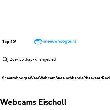
NAAR HOOFDINHOUD
Top 50
Webcams
Wintersportweer
Kaarten
Sneeuwverwacht
Sneeuwhoogte
Weer
Webcam
Sneeuwhistorie
Pistekaart
Rev
Webcams Eischoll