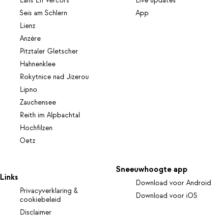
Lans En Vercors
Live updates
Seis am Schlern
App
Lienz
Anzère
Pitztaler Gletscher
Hahnenklee
Rokytnice nad Jizerou
Lipno
Zauchensee
Reith im Alpbachtal
Hochfilzen
Oetz
Sneeuwhoogte app
Links
Download voor Android
Privacyverklaring &
Download voor iOS
cookiebeleid
Disclaimer