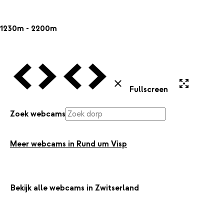
1230m - 2200m
Vorige Webcam
Volgende Webcam
Vorige Webcam
Volgende Webcam
Uitvergroten
Sluiten
Fullscreen
Zoek webcams
Meer webcams in Rund um Visp
Bekijk alle webcams in Zwitserland