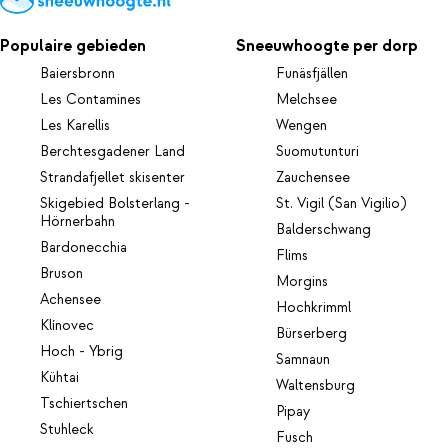
Populaire gebieden
Sneeuwhoogte per dorp
Baiersbronn
Funäsfjällen
Les Contamines
Melchsee
Les Karellis
Wengen
Berchtesgadener Land
Suomutunturi
Strandafjellet skisenter
Zauchensee
Skigebied Bolsterlang -
St. Vigil (San Vigilio)
Hörnerbahn
Balderschwang
Bardonecchia
Flims
Bruson
Morgins
Achensee
Hochkrimml
Klínovec
Bürserberg
Hoch - Ybrig
Samnaun
Kühtai
Waltensburg
Tschiertschen
Pipay
Stuhleck
Fusch