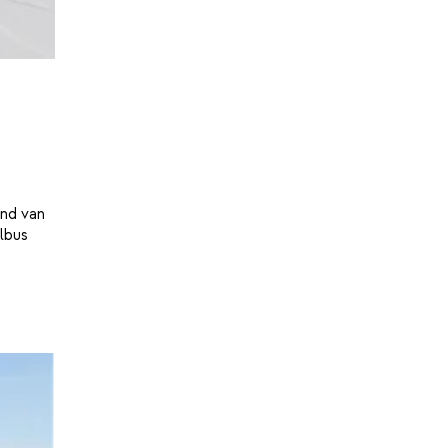
and van
lbus