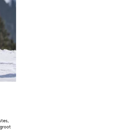
stes,
 groot