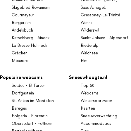
Skigebied Rovaniemi
Saas Almagell
Courmayeur
Gressoney-La-Trinité
Bergeralm
Wenns
Andelsbuch
Wilderswil
Katschberg - Aineck
Sankt Johann - Alpendorf
La Bresse Hohneck
Riederalp
Grächen
Walchsee
Méaudre
Elm
Populaire webcams
Sneeuwhoogte.nl
Soldeu - El Tarter
Top 50
Dorfgastein
Webcams
St. Anton im Montafon
Wintersportweer
Bareges
Kaarten
Folgaria - Fiorentini
Sneeuwverwachting
Oberstdorf - Fellhorn
Accommodaties