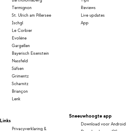
Bartholomäberg
Tips
Termignon
Reviews
St. Ulrich am Pillersee
Live updates
Ischgl
App
Le Corbier
Evolène
Gargellen
Bayerisch Eisenstein
Nassfeld
Säfsen
Grimentz
Scharnitz
Briançon
Lenk
Sneeuwhoogte app
Links
Download voor Android
Privacyverklaring &