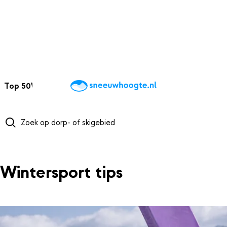
NAAR HOOFDINHOUD
Top 50
Webcams
Wintersportweer
Kaarten
Sneeuwverwacht
Wintersport tips