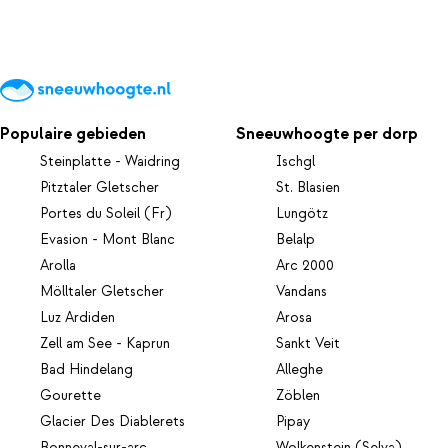
Populaire gebieden
Sneeuwhoogte per dorp
Steinplatte - Waidring
Ischgl
Pitztaler Gletscher
St. Blasien
Portes du Soleil (Fr)
Lungötz
Evasion - Mont Blanc
Belalp
Arolla
Arc 2000
Mölltaler Gletscher
Vandans
Luz Ardiden
Arosa
Zell am See - Kaprun
Sankt Veit
Bad Hindelang
Alleghe
Gourette
Zöblen
Glacier Des Diablerets
Pipay
Bonneval-sur-arc
Wolkenstein (Selva)