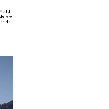
llertal
s je er
gen die