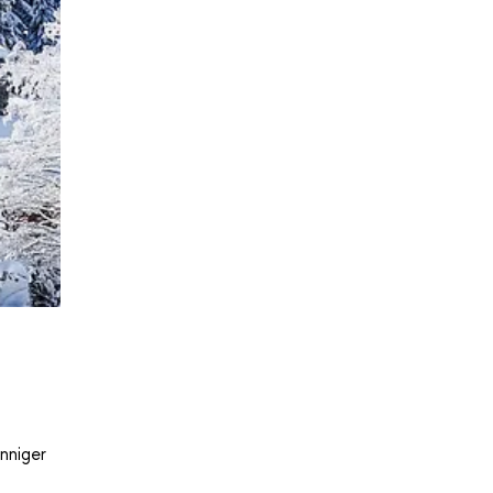
nniger