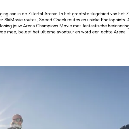
g aan in de Zillertal Arena: In het grootste skigebied van het Zi
 SkiMovie routes, Speed Check routes en unieke Photopoints. Al
beloning jouw Arena Champions Movie met fantastische herinnerin
n! Doe mee, beleef het ultieme avontuur en word een echte Arena