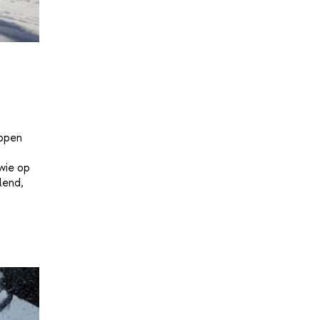
appen
wie op
lend,