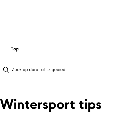
NAAR HOOFDINHOUD
Top 50
Webcams
Wintersportweer
Kaarten
Sneeuwverwa
Wintersport tips