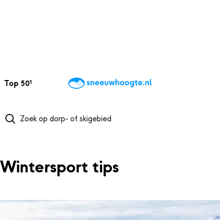
NAAR HOOFDINHOUD
Top 50
Webcams
Wintersportweer
Kaarten
Sneeuwverwacht
Wintersport tips