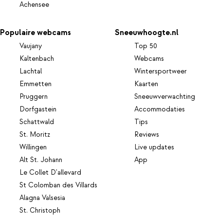
Achensee
Populaire webcams
Sneeuwhoogte.nl
Vaujany
Top 50
Kaltenbach
Webcams
Lachtal
Wintersportweer
Emmetten
Kaarten
Pruggern
Sneeuwverwachting
Dorfgastein
Accommodaties
Schattwald
Tips
St. Moritz
Reviews
Willingen
Live updates
Alt St. Johann
App
Le Collet D'allevard
St Colomban des Villards
Alagna Valsesia
St. Christoph