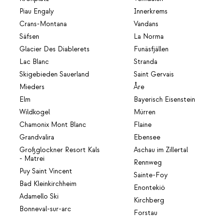
Piau Engaly
Innerkrems
Crans-Montana
Vandans
Säfsen
La Norma
Glacier Des Diablerets
Funäsfjällen
Lac Blanc
Stranda
Skigebieden Sauerland
Saint Gervais
Mieders
Åre
Elm
Bayerisch Eisenstein
Wildkogel
Mürren
Chamonix Mont Blanc
Flaine
Grandvalira
Ebensee
Großglockner Resort Kals
Aschau im Zillertal
- Matrei
Rennweg
Puy Saint Vincent
Sainte-Foy
Bad Kleinkirchheim
Enontekiö
Adamello Ski
Kirchberg
Bonneval-sur-arc
Forstau