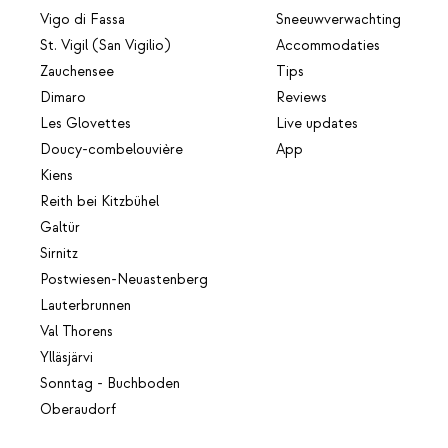
Vigo di Fassa
Sneeuwverwachting
St. Vigil (San Vigilio)
Accommodaties
Zauchensee
Tips
Dimaro
Reviews
Les Glovettes
Live updates
Doucy-combelouvière
App
Kiens
Reith bei Kitzbühel
Galtür
Sirnitz
Postwiesen-Neuastenberg
Lauterbrunnen
Val Thorens
Ylläsjärvi
Sonntag - Buchboden
Oberaudorf