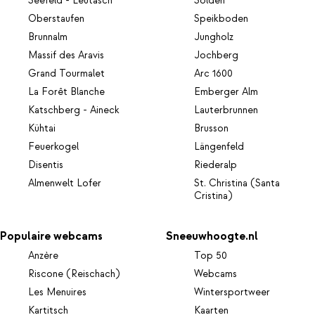
Seefeld - Leutasch
Sölden
Oberstaufen
Speikboden
Brunnalm
Jungholz
Massif des Aravis
Jochberg
Grand Tourmalet
Arc 1600
La Forêt Blanche
Emberger Alm
Katschberg - Aineck
Lauterbrunnen
Kühtai
Brusson
Feuerkogel
Längenfeld
Disentis
Riederalp
Almenwelt Lofer
St. Christina (Santa
Cristina)
Populaire webcams
Sneeuwhoogte.nl
Anzère
Top 50
Riscone (Reischach)
Webcams
Les Menuires
Wintersportweer
Kartitsch
Kaarten