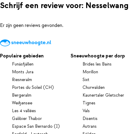
Schrijf een review voor: Nesselwang
Er zijn geen reviews gevonden.
Populaire gebieden
Sneeuwhoogte per dorp
Funäsfjällen
Brides les Bains
Monts Jura
Morillon
Riesneralm
Sixt
Portes du Soleil (CH)
Churwalden
Bergeralm
Kaunertaler Gletscher
Weißensee
Tignes
Les 4 vallées
Vals
Galibier Thabor
Disentis
Espace San Bernardo (I)
Autrans