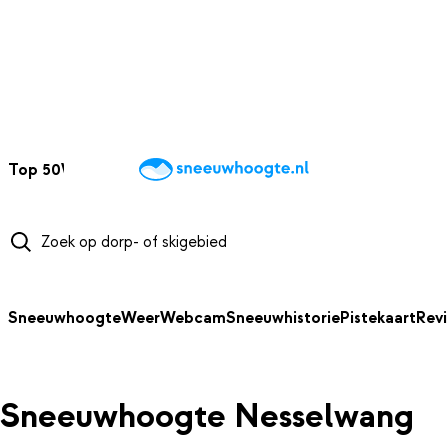
NAAR HOOFDINHOUD
Top 50
Webcams
Wintersportweer
Kaarten
Sneeuwverwacht
Sneeuwhoogte
Weer
Webcam
Sneeuwhistorie
Pistekaart
Rev
Sneeuwhoogte Nesselwang