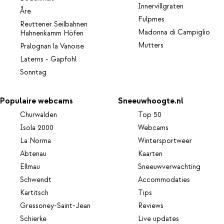
Innervillgraten
Åre
Fulpmes
Reuttener Seilbahnen
Madonna di Campiglio
Hahnenkamm Höfen
Mutters
Pralognan la Vanoise
Laterns - Gapfohl
Sonntag
Populaire webcams
Sneeuwhoogte.nl
Churwalden
Top 50
Isola 2000
Webcams
La Norma
Wintersportweer
Abtenau
Kaarten
Ellmau
Sneeuwverwachting
Schwendt
Accommodaties
Kartitsch
Tips
Gressoney-Saint-Jean
Reviews
Schierke
Live updates