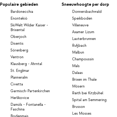
Populaire gebieden
Sneeuwhoogte per dorp
Bardonecchia
Donnersbachwald
Enontekiö
Speikboden
SkiWelt Wilder Kaiser -
Villeneuve
Brixental
Axamer Lizum
Oberjoch
Lauterbrunnen
Disentis
Rußbach
Sörenberg
Malbun
Ventron
Champoussin
Klausberg - Ahrntal
Mals
St. Englmar
Dalaas
Planneralm
Brixen im Thale
Civetta
Mösern
Garmisch-Partenkirchen
Reith bei Kitzbühel
Herlikovice
Spital am Semmering
Damüls - Fontanella -
Brusson
Faschina
Les Mosses
Bodenmais