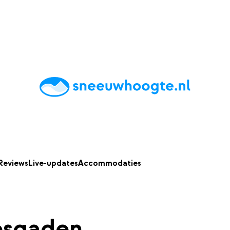
chting
Accommodaties
Tips
Reviews
Live updates
App
Reviews
Live-updates
Accommodaties
esgaden