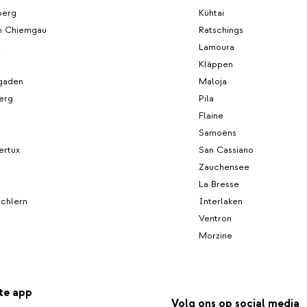
berg
Kühtai
m Chiemgau
Ratschings
l
Lamoura
Kläppen
gaden
Maloja
erg
Pila
Flaine
Samoëns
ertux
San Cassiano
Zauchensee
La Bresse
Schlern
Interlaken
h
Ventron
Morzine
te app
Volg ons op social media