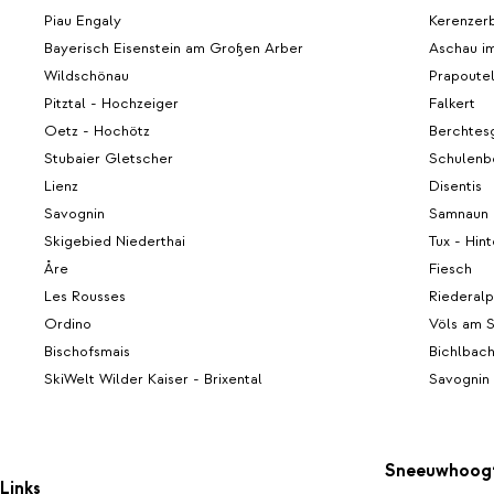
Piau Engaly
Kerenzer
Bayerisch Eisenstein am Großen Arber
Aschau i
Wildschönau
Prapoute
Pitztal - Hochzeiger
Falkert
Oetz - Hochötz
Berchtes
Stubaier Gletscher
Schulenb
Lienz
Disentis
Savognin
Samnaun
Skigebied Niederthai
Tux - Hint
Åre
Fiesch
Les Rousses
Riederalp
Ordino
Völs am 
Bischofsmais
Bichlbac
SkiWelt Wilder Kaiser - Brixental
Savognin
Sneeuwhoog
Links