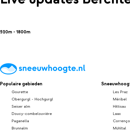
520m - 1800m
Populaire gebieden
Sneeuwhoogt
Gourette
Les Praz
Obergurgl - Hochgurgl
Méribel
Seiser alm
Hittisau
Doucy-combelouvière
Laax
Paganella
Correnço
Brunnalm
Mühltal