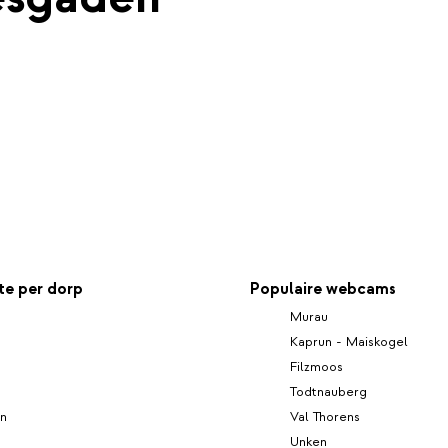
e per dorp
Populaire webcams
Murau
Kaprun - Maiskogel
Filzmoos
Todtnauberg
n
Val Thorens
Unken