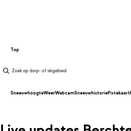
NAAR HOOFDINHOUD
Top 50
Webcams
Wintersportweer
Kaarten
Sneeuwverwa
Sneeuwhoogte
Weer
Webcam
Sneeuwhistorie
Pistekaart
Live updates Bercht