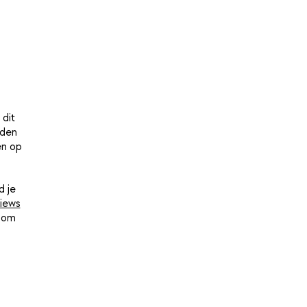
 dit
lden
en op
d je
iews
d om