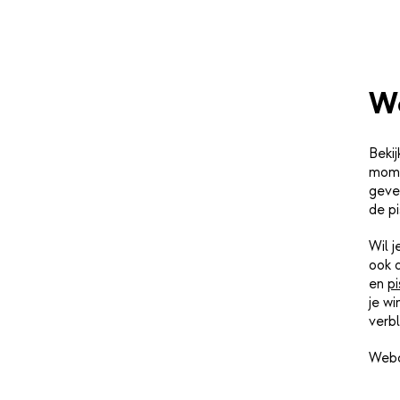
W
Bekij
mome
geve
de pi
Wil 
ook 
en
pi
je wi
verbl
Webc