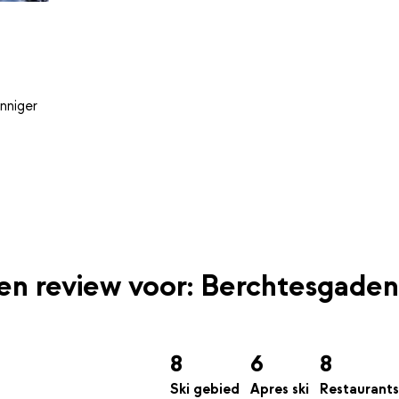
nniger
een review voor: Berchtesgaden
8
6
8
Ski gebied
Apres ski
Restaurants