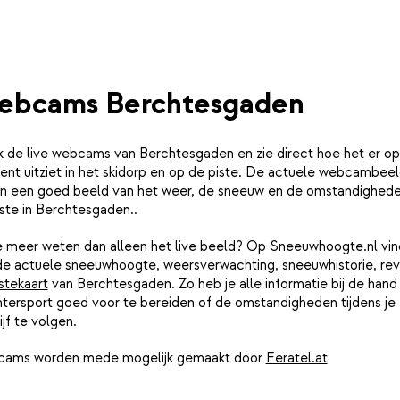
ebcams Berchtesgaden
k de live webcams van Berchtesgaden en zie direct hoe het er op
nt uitziet in het skidorp en op de piste. De actuele webcambee
n een goed beeld van het weer, de sneeuw en de omstandighed
ste in Berchtesgaden..
je meer weten dan alleen het live beeld? Op Sneeuwhoogte.nl vin
de actuele
sneeuwhoogte
,
weersverwachting
,
sneeuwhistorie
,
rev
stekaart
van Berchtesgaden. Zo heb je alle informatie bij de han
ntersport goed voor te bereiden of de omstandigheden tijdens je
ijf te volgen.
ams worden mede mogelijk gemaakt door
Feratel.at