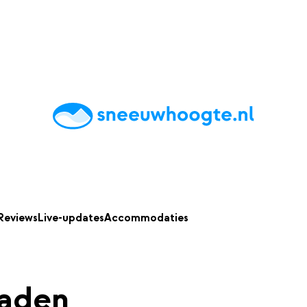
chting
Accommodaties
Tips
Reviews
Live updates
App
Reviews
Live-updates
Accommodaties
aden