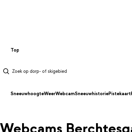
NAAR HOOFDINHOUD
Top 50
Webcams
Wintersportweer
Kaarten
Sneeuwverwa
Sneeuwhoogte
Weer
Webcam
Sneeuwhistorie
Pistekaart
Webcams Berchtesg