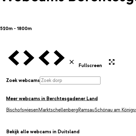
520m - 1800m
Vorige Webcam
Volgende Webcam
Vorige Webcam
Volgende Webcam
Uitvergroten
Sluiten
Fullscreen
Zoek webcams
Meer webcams in Berchtesgadener Land
Bischofswiesen
Marktschellenberg
Ramsau
Schönau am Königs
Bekijk alle webcams in Duitsland