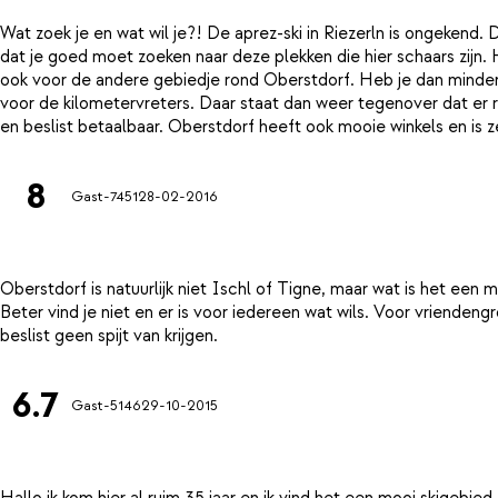
Wat zoek je en wat wil je?! De aprez-ski in Riezerln is ongekend.
dat je goed moet zoeken naar deze plekken die hier schaars zijn. H
ook voor de andere gebiedje rond Oberstdorf. Heb je dan minder s
voor de kilometervreters. Daar staat dan weer tegenover dat er red
8
Gast-7451
28-02-2016
Oberstdorf is natuurlijk niet Ischl of Tigne, maar wat is het ee
Beter vind je niet en er is voor iedereen wat wils. Voor vrienden
6.7
Gast-5146
29-10-2015
Hallo ik kom hier al ruim 35 jaar en ik vind het een mooi skigebie