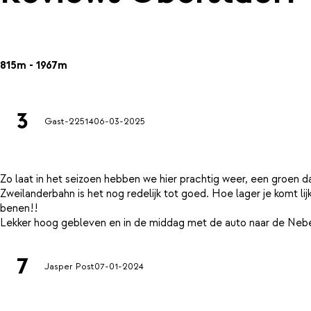
815m - 1967m
3
Gast-22514
06-03-2025
Zo laat in het seizoen hebben we hier prachtig weer, een groen da
Zweilanderbahn is het nog redelijk tot goed. Hoe lager je komt li
benen!!
7
Jasper Post
07-01-2024