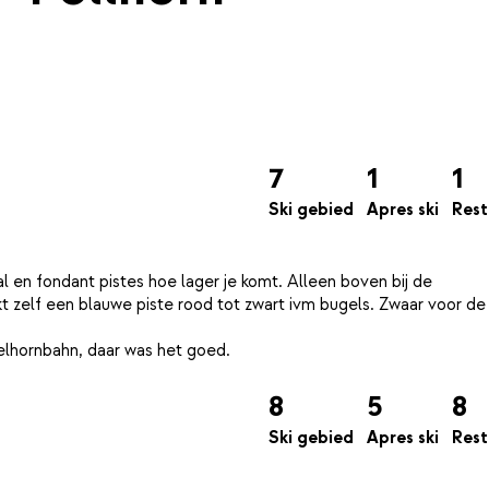
7
1
1
Ski gebied
Apres ski
Rest
l en fondant pistes hoe lager je komt. Alleen boven bij de
jkt zelf een blauwe piste rood tot zwart ivm bugels. Zwaar voor de
8
5
8
Ski gebied
Apres ski
Rest