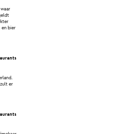
 waar
geldt
rkter
 en bier
aurants
erland.
zult er
aurants
bijmekaar