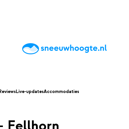
chting
Accommodaties
Tips
Reviews
Live updates
App
Reviews
Live-updates
Accommodaties
- Fellhorn