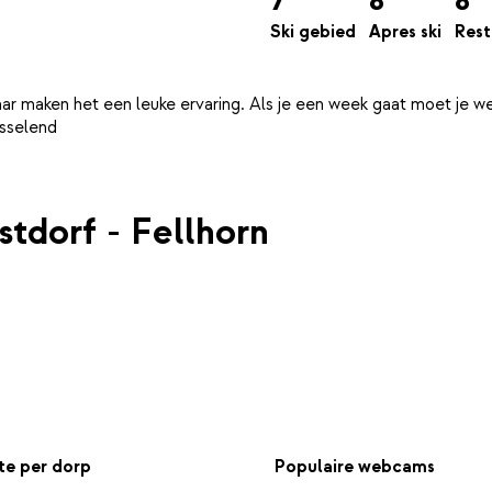
7
8
8
Ski gebied
Apres ski
Rest
aar maken het een leuke ervaring. Als je een week gaat moet je we
stdorf - Fellhorn
e per dorp
Populaire webcams