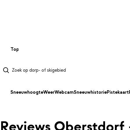
NAAR HOOFDINHOUD
Top 50
Webcams
Wintersportweer
Kaarten
Sneeuwverwa
Sneeuwhoogte
Weer
Webcam
Sneeuwhistorie
Pistekaart
Reviews Oberstdorf 