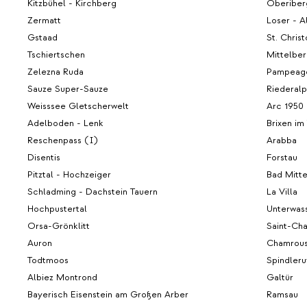
Kitzbühel - Kirchberg
Oberiber
Zermatt
Loser - A
Gstaad
St. Chris
Tschiertschen
Mittelber
Zelezna Ruda
Pampeag
Sauze Super-Sauze
Riederalp
Weisssee Gletscherwelt
Arc 1950
Adelboden - Lenk
Brixen im
Reschenpass (I)
Arabba
Disentis
Forstau
Pitztal - Hochzeiger
Bad Mitte
Schladming - Dachstein Tauern
La Villa
Hochpustertal
Unterwas
Orsa-Grönklitt
Saint-Cha
Auron
Chamrous
Todtmoos
Spindler
Albiez Montrond
Galtür
Bayerisch Eisenstein am Großen Arber
Ramsau