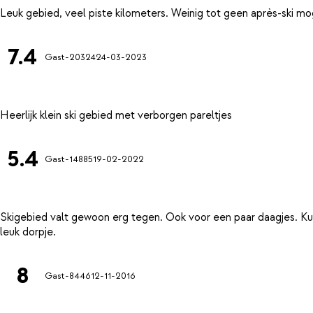
7.4
Gast-20324
24-03-2023
5.4
Gast-14885
19-02-2022
Skigebied valt gewoon erg tegen. Ook voor een paar daagjes. Kun 
8
Gast-8446
12-11-2016