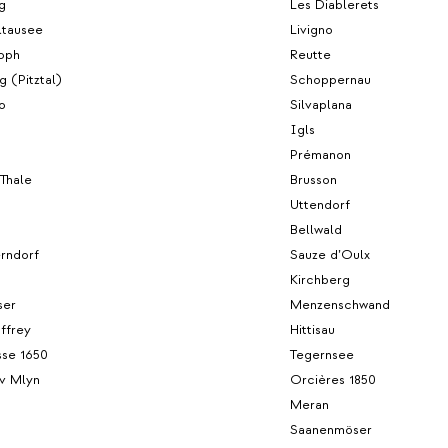
g
Les Diablerets
ltausee
Livigno
toph
Reutte
g (Pitztal)
Schoppernau
o
Silvaplana
Igls
Prémanon
 Thale
Brusson
Uttendorf
Bellwald
rndorf
Sauze d’Oulx
Kirchberg
ser
Menzenschwand
ffrey
Hittisau
se 1650
Tegernsee
uv Mlyn
Orcières 1850
Meran
Saanenmöser