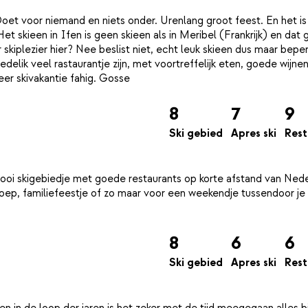
 Doet voor niemand en niets onder. Urenlang groot feest. En het is
et skieen in Ifen is geen skieen als in Meribel (Frankrijk) en dat 
kiplezier hier? Nee beslist niet, echt leuk skieen dus maar bepe
elik veel rastaurantje zijn, met voortreffelijk eten, goede wijnen
8
7
9
Ski gebied
Apres ski
Rest
n mooi skigebiedje met goede restaurants op korte afstand van Ned
groep, familiefeestje of zo maar voor een weekendje tussendoor je 
8
6
6
Ski gebied
Apres ski
Rest
d en in de loop der jaren is het zeker met de tijd meegegaan.alles 