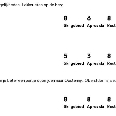
8
6
8
Ski gebied
Apres ski
Rest
5
3
8
Ski gebied
Apres ski
Rest
je beter een uurtje doorrijden naar Oostenrijk. Oberstdorf is we
8
8
8
Ski gebied
Apres ski
Rest