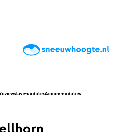
chting
Accommodaties
Tips
Reviews
Live updates
App
Reviews
Live-updates
Accommodaties
ellhorn