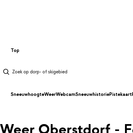
NAAR HOOFDINHOUD
Top 50
Webcams
Wintersportweer
Kaarten
Sneeuwverwa
Sneeuwhoogte
Weer
Webcam
Sneeuwhistorie
Pistekaart
Weer Oberstdorf - F