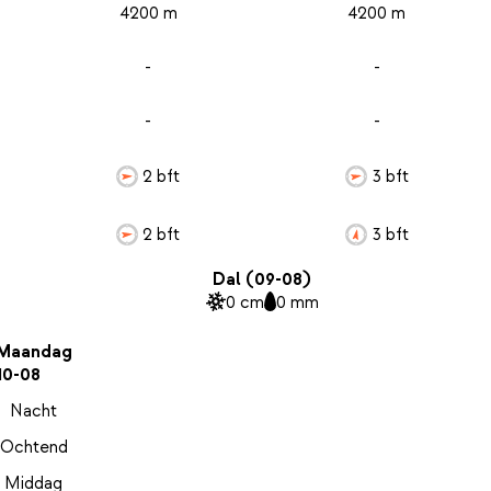
4200 m
4200 m
-
-
-
-
2 bft
3 bft
2 bft
3 bft
Dal (09-08)
0 cm
0 mm
Maandag
10-08
Nacht
Ochtend
Middag