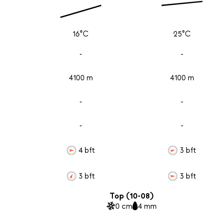
16°C
25°C
-
-
4100 m
4100 m
-
-
-
-
4 bft
3 bft
3 bft
3 bft
Top (10-08)
0 cm
4 mm