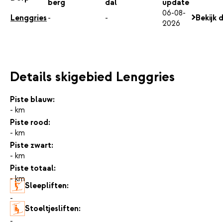
berg
dal
update
06-08-
Lenggries
-
-
Bekijk 
2026
Details skigebied Lenggries
Piste blauw:
- km
Piste rood:
- km
Piste zwart:
- km
Piste totaal:
- km
Sleepliften:
-
Stoeltjesliften:
-