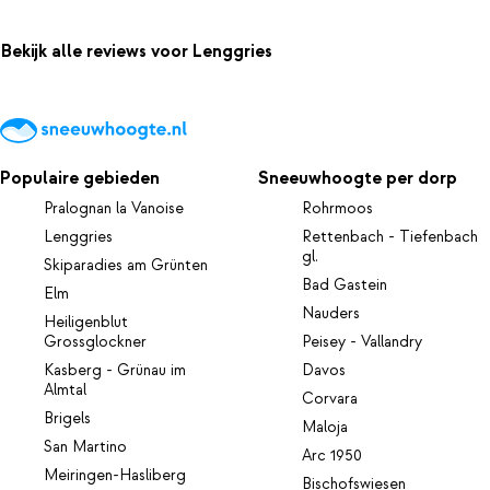
Bekijk alle reviews voor Lenggries
Populaire gebieden
Sneeuwhoogte per dorp
Pralognan la Vanoise
Rohrmoos
Lenggries
Rettenbach - Tiefenbach
gl.
Skiparadies am Grünten
Bad Gastein
Elm
Nauders
Heiligenblut
Grossglockner
Peisey - Vallandry
Kasberg - Grünau im
Davos
Almtal
Corvara
Brigels
Maloja
San Martino
Arc 1950
Meiringen-Hasliberg
Bischofswiesen