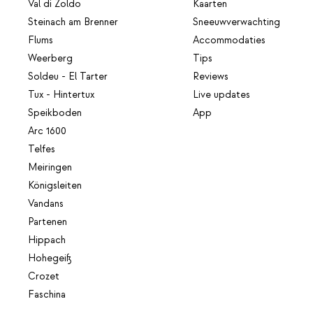
Val di Zoldo
Kaarten
Steinach am Brenner
Sneeuwverwachting
Flums
Accommodaties
Weerberg
Tips
Soldeu - El Tarter
Reviews
Tux - Hintertux
Live updates
Speikboden
App
Arc 1600
Telfes
Meiringen
Königsleiten
Vandans
Partenen
Hippach
Hohegeiß
Crozet
Faschina