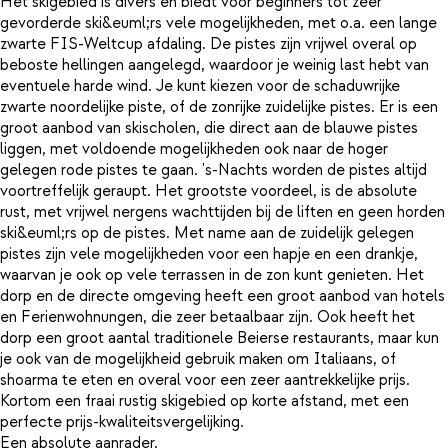
Het skigebied is divers en biedt voor beginners tot zeer
gevorderde ski&euml;rs vele mogelijkheden, met o.a. een lange
zwarte FIS-Weltcup afdaling. De pistes zijn vrijwel overal op
beboste hellingen aangelegd, waardoor je weinig last hebt van
eventuele harde wind. Je kunt kiezen voor de schaduwrijke
zwarte noordelijke piste, of de zonrijke zuidelijke pistes. Er is een
groot aanbod van skischolen, die direct aan de blauwe pistes
liggen, met voldoende mogelijkheden ook naar de hoger
gelegen rode pistes te gaan. 's-Nachts worden de pistes altijd
voortreffelijk geraupt. Het grootste voordeel, is de absolute
rust, met vrijwel nergens wachttijden bij de liften en geen horden
ski&euml;rs op de pistes. Met name aan de zuidelijk gelegen
pistes zijn vele mogelijkheden voor een hapje en een drankje,
waarvan je ook op vele terrassen in de zon kunt genieten. Het
dorp en de directe omgeving heeft een groot aanbod van hotels
en Ferienwohnungen, die zeer betaalbaar zijn. Ook heeft het
dorp een groot aantal traditionele Beierse restaurants, maar kun
je ook van de mogelijkheid gebruik maken om Italiaans, of
shoarma te eten en overal voor een zeer aantrekkelijke prijs.
Kortom een fraai rustig skigebied op korte afstand, met een
perfecte prijs-kwaliteitsvergelijking.