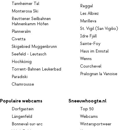
Tannheimer Tal
Raggal
Monterosa Ski
Les Albiez
Reuttener Seilbahnen
Marilleva
Hahnenkamm Höfen
St. Vigil (San Vigilio)
Planneralm
Idre Fjäll
Civetta
Sainte-Foy
Skigebied Muggenbrunn
Haus im Ennstal
Seefeld - Leutasch
Wenns
Hochkönig
Courchevel
Torrent-Bahnen Leukerbad
Pralognan la Vanoise
Paradiski
Chamrousse
Populaire webcams
Sneeuwhoogte.nl
Dorfgastein
Top 50
Längenfeld
Webcams
Bonneval-sur-arc
Wintersportweer