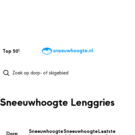
NAAR HOOFDINHOUD
Top 50
Webcams
Wintersportweer
Kaarten
Sneeuwverwacht
Sneeuwhoogte Lenggries
Sneeuwhoogte
Sneeuwhoogte
Laatste
Dorp