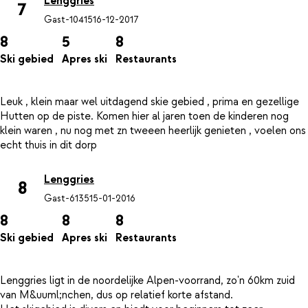
Lenggries
7
Gast-10415
16-12-2017
8
5
8
Ski gebied
Apres ski
Restaurants
Leuk , klein maar wel uitdagend skie gebied , prima en gezellige
Hutten op de piste. Komen hier al jaren toen de kinderen nog
klein waren , nu nog met zn tweeen heerlijk genieten , voelen ons
Lenggries
8
Gast-6135
15-01-2016
8
8
8
Ski gebied
Apres ski
Restaurants
Lenggries ligt in de noordelijke Alpen-voorrand, zo'n 60km zuid
van M&uuml;nchen, dus op relatief korte afstand.