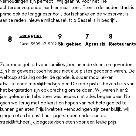
verhoudingen zijn perfect . Wij gaan nu voor het 11e
achtereenvolgende jaar hier maar toe . Eten in de jauden stadl is
prima ook de lenggrieser hof , dorfschanke en de wieserwirt is
9
7
8
Lenggries
8
Ski gebied
Apres ski
Restaurants
Gast-35
02-12-2012
Zeer mooi gebied voor families ,beginnende skiers en gevorden.
Zijn hier geweest toen helaas niet alle pistes geopend waren. De
weltcup afdaling onder de gondel is super mooi lekker
afwisselende moeilijkheidsgraden.De rode pistes boven links van
het bergstation zijn ook prachtig om te doen. Wij waren hier 2
jaar geleden in febr. toen was helaas niet alles begaanbaar. Nu
gaan we terug met de kerst en hopen van het hele gebied te
kunnen genieten.Prijs kwaliteit verhoudingen zijn zeer billijk. wij
gingen eten bij gast haus jagerstuberl onder aan de
streidllift,heerlijk joegoslavisch eten voor een leuke prijs.