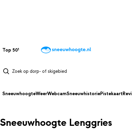
NAAR HOOFDINHOUD
Top 50
Webcams
Wintersportweer
Kaarten
Sneeuwverwacht
Sneeuwhoogte
Weer
Webcam
Sneeuwhistorie
Pistekaart
Rev
Sneeuwhoogte Lenggries