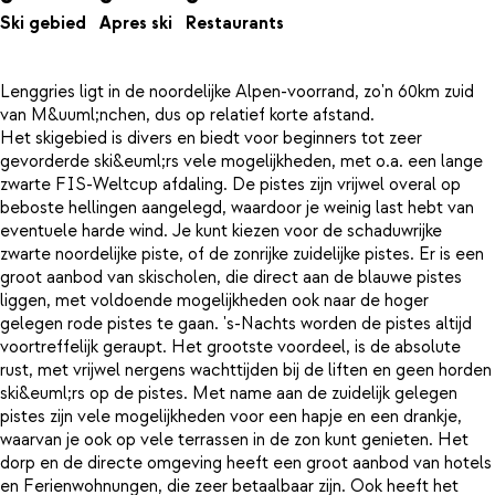
Ski gebied
Apres ski
Restaurants
Lenggries ligt in de noordelijke Alpen-voorrand, zo'n 60km zuid
van M&uuml;nchen, dus op relatief korte afstand.
Het skigebied is divers en biedt voor beginners tot zeer
gevorderde ski&euml;rs vele mogelijkheden, met o.a. een lange
zwarte FIS-Weltcup afdaling. De pistes zijn vrijwel overal op
beboste hellingen aangelegd, waardoor je weinig last hebt van
eventuele harde wind. Je kunt kiezen voor de schaduwrijke
zwarte noordelijke piste, of de zonrijke zuidelijke pistes. Er is een
groot aanbod van skischolen, die direct aan de blauwe pistes
liggen, met voldoende mogelijkheden ook naar de hoger
gelegen rode pistes te gaan. 's-Nachts worden de pistes altijd
voortreffelijk geraupt. Het grootste voordeel, is de absolute
rust, met vrijwel nergens wachttijden bij de liften en geen horden
ski&euml;rs op de pistes. Met name aan de zuidelijk gelegen
pistes zijn vele mogelijkheden voor een hapje en een drankje,
waarvan je ook op vele terrassen in de zon kunt genieten. Het
dorp en de directe omgeving heeft een groot aanbod van hotels
en Ferienwohnungen, die zeer betaalbaar zijn. Ook heeft het