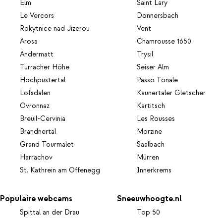
Elm
Saint Lary
Le Vercors
Donnersbach
Rokytnice nad Jizerou
Vent
Arosa
Chamrousse 1650
Andermatt
Trysil
Turracher Höhe
Seiser Alm
Hochpustertal
Passo Tonale
Lofsdalen
Kaunertaler Gletscher
Ovronnaz
Kartitsch
Breuil-Cervinia
Les Rousses
Brandnertal
Morzine
Grand Tourmalet
Saalbach
Harrachov
Mürren
St. Kathrein am Offenegg
Innerkrems
Populaire webcams
Sneeuwhoogte.nl
Spittal an der Drau
Top 50