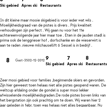
Ski gebied
Apres ski
Restaurants
In dit kleine maar mooie skigebied is voor ieder wat wils .
Moeilijkheidsgraad van de pistes is divers . Prijs kwaliteit
verhoudingen zijn perfect . Wij gaan nu voor het 11e
achtereenvolgende jaar hier maar toe . Eten in de jauden stadl is
prima ook de lenggrieser hof , dorfschanke en de wieserwirt is
9
7
8
8
Gast-35
02-12-2012
Ski gebied
Apres ski
Restaurants
Zeer mooi gebied voor families ,beginnende skiers en gevorden.
Zijn hier geweest toen helaas niet alle pistes geopend waren. De
weltcup afdaling onder de gondel is super mooi lekker
afwisselende moeilijkheidsgraden.De rode pistes boven links van
het bergstation zijn ook prachtig om te doen. Wij waren hier 2
jaar geleden in febr. toen was helaas niet alles begaanbaar. Nu