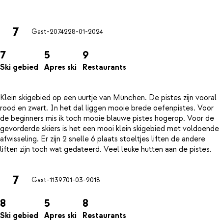
7
Gast-20742
28-01-2024
7
5
9
Ski gebied
Apres ski
Restaurants
Klein skigebied op een uurtje van München. De pistes zijn vooral
rood en zwart. In het dal liggen mooie brede oefenpistes. Voor
de beginners mis ik toch mooie blauwe pistes hogerop. Voor de
gevorderde skiërs is het een mooi klein skigebied met voldoende
afwisseling. Er zijn 2 snelle 6 plaats stoeltjes liften de andere
7
Gast-11397
01-03-2018
8
5
8
Ski gebied
Apres ski
Restaurants