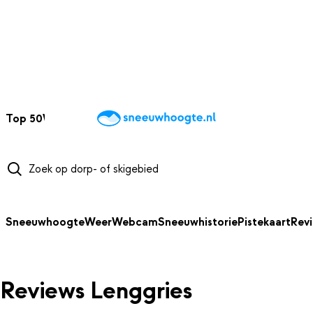
NAAR HOOFDINHOUD
Top 50
Webcams
Wintersportweer
Kaarten
Sneeuwverwacht
Sneeuwhoogte
Weer
Webcam
Sneeuwhistorie
Pistekaart
Rev
Reviews Lenggries