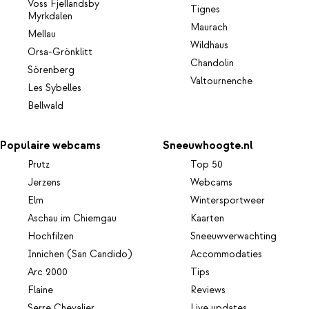
Voss Fjellandsby
Tignes
Myrkdalen
Maurach
Mellau
Wildhaus
Orsa-Grönklitt
Chandolin
Sörenberg
Valtournenche
Les Sybelles
Bellwald
Populaire webcams
Sneeuwhoogte.nl
Prutz
Top 50
Jerzens
Webcams
Elm
Wintersportweer
Aschau im Chiemgau
Kaarten
Hochfilzen
Sneeuwverwachting
Innichen (San Candido)
Accommodaties
Arc 2000
Tips
Flaine
Reviews
Serre Chevalier
Live updates