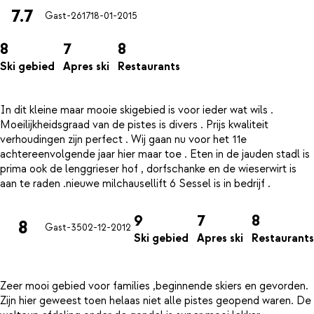
7.7
Gast-2617
18-01-2015
8
7
8
Ski gebied
Apres ski
Restaurants
In dit kleine maar mooie skigebied is voor ieder wat wils .
Moeilijkheidsgraad van de pistes is divers . Prijs kwaliteit
verhoudingen zijn perfect . Wij gaan nu voor het 11e
achtereenvolgende jaar hier maar toe . Eten in de jauden stadl is
prima ook de lenggrieser hof , dorfschanke en de wieserwirt is
9
7
8
8
Gast-35
02-12-2012
Ski gebied
Apres ski
Restaurants
Zeer mooi gebied voor families ,beginnende skiers en gevorden.
Zijn hier geweest toen helaas niet alle pistes geopend waren. De