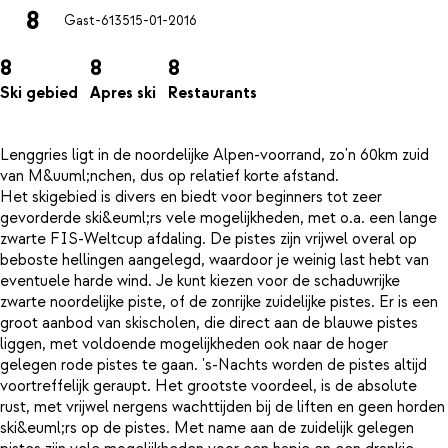
8
Gast-6135
15-01-2016
8
8
8
Ski gebied
Apres ski
Restaurants
Lenggries ligt in de noordelijke Alpen-voorrand, zo'n 60km zuid
van M&uuml;nchen, dus op relatief korte afstand.
Het skigebied is divers en biedt voor beginners tot zeer
gevorderde ski&euml;rs vele mogelijkheden, met o.a. een lange
zwarte FIS-Weltcup afdaling. De pistes zijn vrijwel overal op
beboste hellingen aangelegd, waardoor je weinig last hebt van
eventuele harde wind. Je kunt kiezen voor de schaduwrijke
zwarte noordelijke piste, of de zonrijke zuidelijke pistes. Er is een
groot aanbod van skischolen, die direct aan de blauwe pistes
liggen, met voldoende mogelijkheden ook naar de hoger
gelegen rode pistes te gaan. 's-Nachts worden de pistes altijd
voortreffelijk geraupt. Het grootste voordeel, is de absolute
rust, met vrijwel nergens wachttijden bij de liften en geen horden
ski&euml;rs op de pistes. Met name aan de zuidelijk gelegen