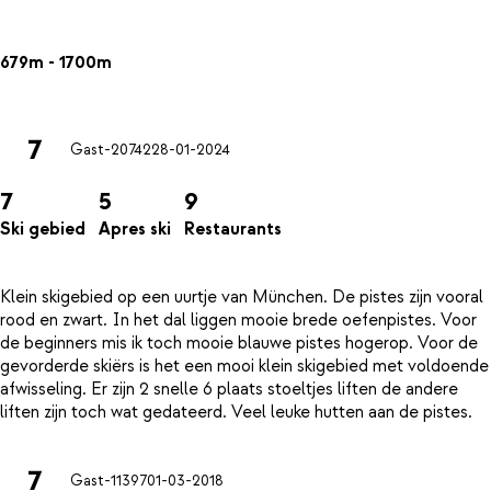
679m - 1700m
7
Gast-20742
28-01-2024
7
5
9
Ski gebied
Apres ski
Restaurants
Klein skigebied op een uurtje van München. De pistes zijn vooral
rood en zwart. In het dal liggen mooie brede oefenpistes. Voor
de beginners mis ik toch mooie blauwe pistes hogerop. Voor de
gevorderde skiërs is het een mooi klein skigebied met voldoende
afwisseling. Er zijn 2 snelle 6 plaats stoeltjes liften de andere
7
Gast-11397
01-03-2018