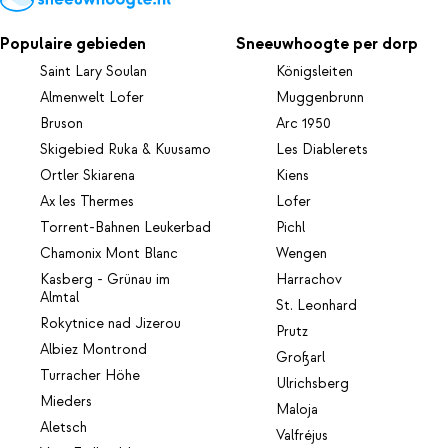
Populaire gebieden
Sneeuwhoogte per dorp
Saint Lary Soulan
Königsleiten
Almenwelt Lofer
Muggenbrunn
Bruson
Arc 1950
Skigebied Ruka & Kuusamo
Les Diablerets
Ortler Skiarena
Kiens
Ax les Thermes
Lofer
Torrent-Bahnen Leukerbad
Pichl
Chamonix Mont Blanc
Wengen
Kasberg - Grünau im
Harrachov
Almtal
St. Leonhard
Rokytnice nad Jizerou
Prutz
Albiez Montrond
Großarl
Turracher Höhe
Ulrichsberg
Mieders
Maloja
Aletsch
Valfréjus