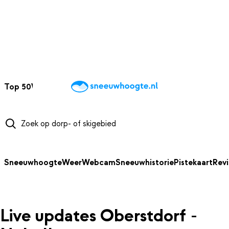
NAAR HOOFDINHOUD
Top 50
Webcams
Wintersportweer
Kaarten
Sneeuwverwacht
Sneeuwhoogte
Weer
Webcam
Sneeuwhistorie
Pistekaart
Rev
Live updates Oberstdorf -