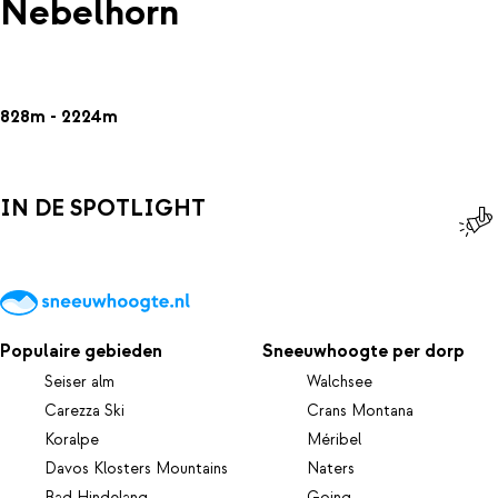
Nebelhorn
828m - 2224m
IN DE SPOTLIGHT
Populaire gebieden
Sneeuwhoogte per dorp
Seiser alm
Walchsee
Carezza Ski
Crans Montana
Koralpe
Méribel
Davos Klosters Mountains
Naters
Bad Hindelang
Going