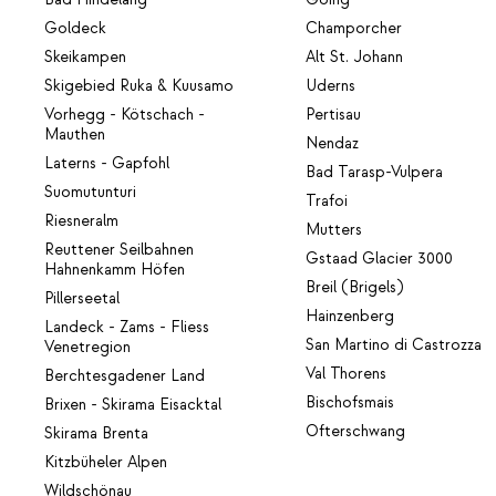
Goldeck
Champorcher
Skeikampen
Alt St. Johann
Skigebied Ruka & Kuusamo
Uderns
Vorhegg - Kötschach -
Pertisau
Mauthen
Nendaz
Laterns - Gapfohl
Bad Tarasp-Vulpera
Suomutunturi
Trafoi
Riesneralm
Mutters
Reuttener Seilbahnen
Gstaad Glacier 3000
Hahnenkamm Höfen
Breil (Brigels)
Pillerseetal
Hainzenberg
Landeck - Zams - Fliess
San Martino di Castrozza
Venetregion
Val Thorens
Berchtesgadener Land
Bischofsmais
Brixen - Skirama Eisacktal
Ofterschwang
Skirama Brenta
Kitzbüheler Alpen
Wildschönau