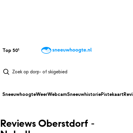
NAAR HOOFDINHOUD
Top 50
Webcams
Wintersportweer
Kaarten
Sneeuwverwacht
Sneeuwhoogte
Weer
Webcam
Sneeuwhistorie
Pistekaart
Rev
Reviews Oberstdorf -