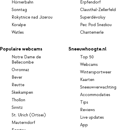
Hörnerbahn
Erpfendorf
Sonntag
Clausthal-Zellerfeld
Rokytnice nad Jizerou
Superdévoluy
Koralpe
Pec Pod Snezkou
Watles
Chantemerle
Populaire webcams
Sneeuwhoogte.nl
Notre Dame de
Top 50
Bellecombe
Webcams
Ovronnaz
Wintersportweer
Bever
Kaarten
Reutte
Sneeuwverwachting
Skeikampen
Accommodaties
Thollon
Tips
Sirnitz
Reviews
St. Ulrich (Ortisei)
Live updates
Mauterndorf
App