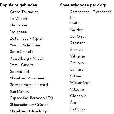
Populaire gebieden
Sneeuwhoogte per dorp
Grand Tourmalet
Rettenbach - Tiefenbach
gl.
Le Vercors
Hafling
Planneralm
Nauders
Isola 2000
Les Orres
Zell am See - Kaprun
Radstadt
Warth - Schröcken
Zermatt
Serre Chevalier
Valmeinier
Katschberg - Aineck
Pra-loup
Imst - Gurgltal
La Tania
Sonnenkopf
Sulden
Skigebied Rovaniemi
Wildschönau
Schwemmalm - Ultental
Vallouise
San Martino
Chandolin
Espace San Bernardo (Fr)
Åre
Skiparadies am Grünten
La Clusaz
Skigebied Bolsterlang -