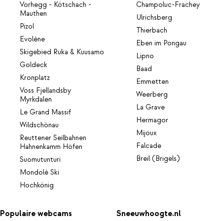
Vorhegg - Kötschach -
Champoluc-Frachey
Mauthen
Ulrichsberg
Pizol
Thierbach
Evolène
Eben im Pongau
Skigebied Ruka & Kuusamo
Lipno
Goldeck
Baad
Kronplatz
Emmetten
Voss Fjellandsby
Weerberg
Myrkdalen
La Grave
Le Grand Massif
Hermagor
Wildschönau
Mijoux
Reuttener Seilbahnen
Falcade
Hahnenkamm Höfen
Breil (Brigels)
Suomutunturi
Mondolè Ski
Hochkönig
Populaire webcams
Sneeuwhoogte.nl