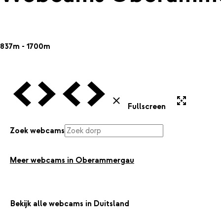
837m - 1700m
Vorige Webcam
Volgende Webcam
Vorige Webcam
Volgende Webcam
Uitvergroten
Sluiten
Fullscreen
Zoek webcams
Meer webcams in Oberammergau
Bekijk alle webcams in Duitsland