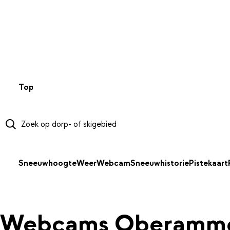
NAAR HOOFDINHOUD
Top 50
Webcams
Wintersportweer
Kaarten
Sneeuwverwa
Sneeuwhoogte
Weer
Webcam
Sneeuwhistorie
Pistekaart
Webcams Oberamm