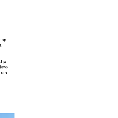
r op
t,
d je
iews
d om