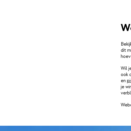
W
Beki
dit m
hoev
Wil 
ook 
en
pi
je wi
verbl
Webc