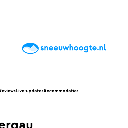
chting
Accommodaties
Tips
Reviews
Live updates
App
Reviews
Live-updates
Accommodaties
ergau