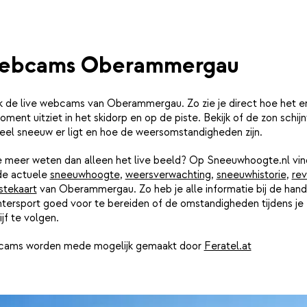
ebcams Oberammergau
jk de live webcams van Oberammergau. Zo zie je direct hoe het e
oment uitziet in het skidorp en op de piste. Bekijk of de zon schijn
eel sneeuw er ligt en hoe de weersomstandigheden zijn.
je meer weten dan alleen het live beeld? Op Sneeuwhoogte.nl vin
de actuele
sneeuwhoogte
,
weersverwachting
,
sneeuwhistorie
,
rev
stekaart
van Oberammergau. Zo heb je alle informatie bij de han
ntersport goed voor te bereiden of de omstandigheden tijdens je
ijf te volgen.
ams worden mede mogelijk gemaakt door
Feratel.at