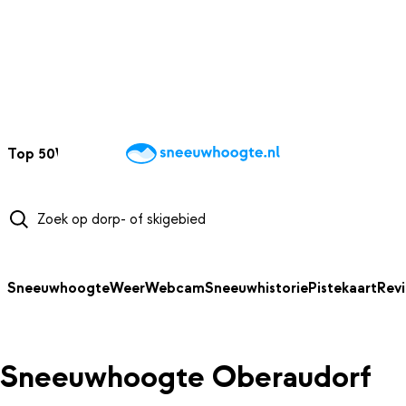
NAAR HOOFDINHOUD
Top 50
Webcams
Wintersportweer
Kaarten
Sneeuwverwacht
Sneeuwhoogte
Weer
Webcam
Sneeuwhistorie
Pistekaart
Rev
Sneeuwhoogte Oberaudorf