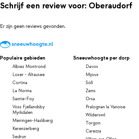
Schrijf een review voor: Oberaudorf
Er zijn geen reviews gevonden.
Populaire gebieden
Sneeuwhoogte per dorp
Albiez Montrond
Davos
Loser - Altausee
Mijoux
Cortina
Söll
La Norma
Zams
Sainte-Foy
Orsa
Voss Fjellandsby
Pralognan la Vanoise
Myrkdalen
Wilderswil
Meiringen-Hasliberg
Torgon
Kerenzerberg
Carezza
Sedrun