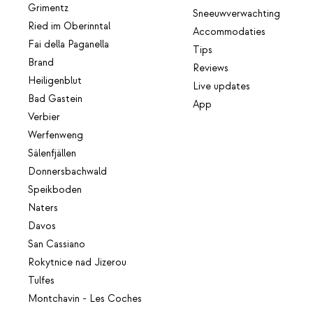
Grimentz
Sneeuwverwachting
Ried im Oberinntal
Accommodaties
Fai della Paganella
Tips
Brand
Reviews
Heiligenblut
Live updates
Bad Gastein
App
Verbier
Werfenweng
Sälenfjällen
Donnersbachwald
Speikboden
Naters
Davos
San Cassiano
Rokytnice nad Jizerou
Tulfes
Montchavin - Les Coches