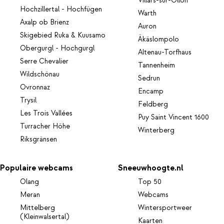
Villars-sur-Ollon
Hochzillertal - Hochfügen
Warth
Axalp ob Brienz
Auron
Skigebied Ruka & Kuusamo
Äkäslompolo
Obergurgl - Hochgurgl
Altenau-Torfhaus
Serre Chevalier
Tannenheim
Wildschönau
Sedrun
Ovronnaz
Encamp
Trysil
Feldberg
Les Trois Vallées
Puy Saint Vincent 1600
Turracher Höhe
Winterberg
Riksgränsen
Populaire webcams
Sneeuwhoogte.nl
Olang
Top 50
Meran
Webcams
Mittelberg
Wintersportweer
(Kleinwalsertal)
Kaarten