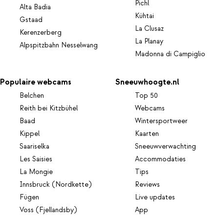
Pichl
Alta Badia
Kühtai
Gstaad
La Clusaz
Kerenzerberg
La Planay
Alpspitzbahn Nesselwang
Madonna di Campiglio
Populaire webcams
Sneeuwhoogte.nl
Belchen
Top 50
Reith bei Kitzbühel
Webcams
Baad
Wintersportweer
Kippel
Kaarten
Saariselka
Sneeuwverwachting
Les Saisies
Accommodaties
La Mongie
Tips
Innsbruck (Nordkette)
Reviews
Fügen
Live updates
Voss (Fjellandsby)
App