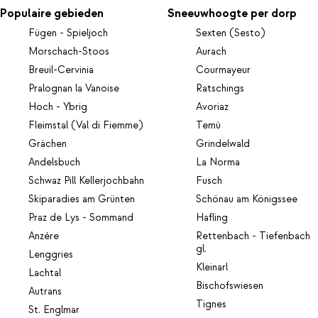
Populaire gebieden
Sneeuwhoogte per dorp
Fügen - Spieljoch
Sexten (Sesto)
Morschach-Stoos
Aurach
Breuil-Cervinia
Courmayeur
Pralognan la Vanoise
Ratschings
Hoch - Ybrig
Avoriaz
Fleimstal (Val di Fiemme)
Temù
Grächen
Grindelwald
Andelsbuch
La Norma
Schwaz Pill Kellerjochbahn
Fusch
Skiparadies am Grünten
Schönau am Königssee
Praz de Lys - Sommand
Hafling
Anzère
Rettenbach - Tiefenbach
gl.
Lenggries
Kleinarl
Lachtal
Bischofswiesen
Autrans
Tignes
St. Englmar