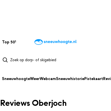
NAAR HOOFDINHOUD
Top 50
Webcams
Wintersportweer
Kaarten
Sneeuwverwacht
Sneeuwhoogte
Weer
Webcam
Sneeuwhistorie
Pistekaart
Rev
Reviews Oberjoch