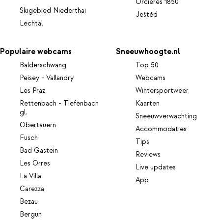
Orcières 1850
Skigebied Niederthai
Ještěd
Lechtal
Populaire webcams
Sneeuwhoogte.nl
Balderschwang
Top 50
Peisey - Vallandry
Webcams
Les Praz
Wintersportweer
Rettenbach - Tiefenbach
Kaarten
gl.
Sneeuwverwachting
Obertauern
Accommodaties
Fusch
Tips
Bad Gastein
Reviews
Les Orres
Live updates
La Villa
App
Carezza
Bezau
Bergün