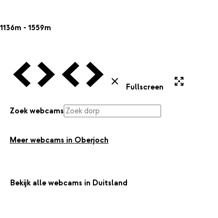
1136m - 1559m
Vorige Webcam
Volgende Webcam
Vorige Webcam
Volgende Webcam
Uitvergroten
Sluiten
Fullscreen
Zoek webcams
Meer webcams in Oberjoch
Bekijk alle webcams in Duitsland