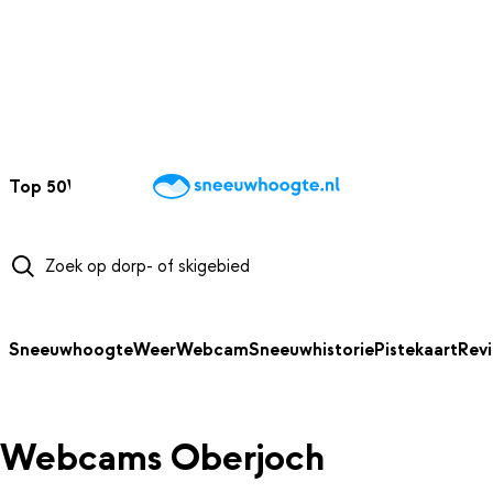
NAAR HOOFDINHOUD
Top 50
Webcams
Wintersportweer
Kaarten
Sneeuwverwacht
Sneeuwhoogte
Weer
Webcam
Sneeuwhistorie
Pistekaart
Rev
Webcams Oberjoch