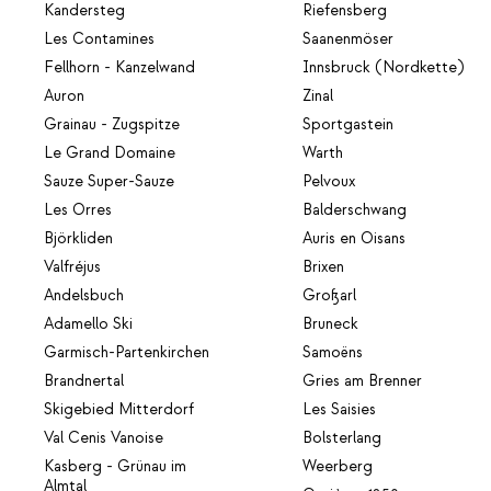
Kandersteg
Riefensberg
Les Contamines
Saanenmöser
Fellhorn - Kanzelwand
Innsbruck (Nordkette)
Auron
Zinal
Grainau - Zugspitze
Sportgastein
Le Grand Domaine
Warth
Sauze Super-Sauze
Pelvoux
Les Orres
Balderschwang
Björkliden
Auris en Oisans
Valfréjus
Brixen
Andelsbuch
Großarl
Adamello Ski
Bruneck
Garmisch-Partenkirchen
Samoëns
Brandnertal
Gries am Brenner
Skigebied Mitterdorf
Les Saisies
Val Cenis Vanoise
Bolsterlang
Kasberg - Grünau im
Weerberg
Almtal