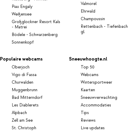
Valmorel
Piau Engaly
Ehrwald
Weißensee
Champoussin
Großglockner Resort Kals
Rettenbach - Tiefenbach
- Matrei
gl.
Bödele - Schwarzenberg
Sonnenkopf
Populaire webcams
Sneeuwhoogte.nl
Oberjoch
Top 50
Vigo di Fassa
Webcams
Churwalden
Wintersportweer
Muggenbrunn
Kaarten
Bad Mitterndorf
Sneeuwverwachting
Les Diablerets
Accommodaties
Alpbach
Tips
Zell am See
Reviews
St. Christoph
Live updates