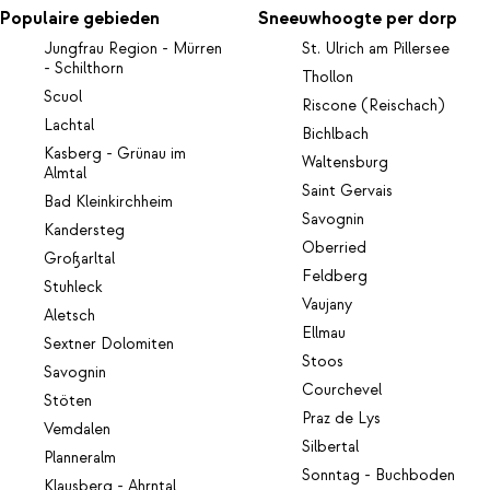
Populaire gebieden
Sneeuwhoogte per dorp
Jungfrau Region - Mürren
St. Ulrich am Pillersee
- Schilthorn
Thollon
Scuol
Riscone (Reischach)
Lachtal
Bichlbach
Kasberg - Grünau im
Waltensburg
Almtal
Saint Gervais
Bad Kleinkirchheim
Savognin
Kandersteg
Oberried
Großarltal
Feldberg
Stuhleck
Vaujany
Aletsch
Ellmau
Sextner Dolomiten
Stoos
Savognin
Courchevel
Stöten
Praz de Lys
Vemdalen
Silbertal
Planneralm
Sonntag - Buchboden
Klausberg - Ahrntal