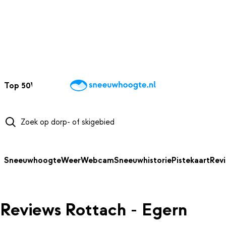
NAAR HOOFDINHOUD
Top 50
Webcams
Wintersportweer
Kaarten
Sneeuwverwacht
Sneeuwhoogte
Weer
Webcam
Sneeuwhistorie
Pistekaart
Rev
Reviews Rottach - Egern