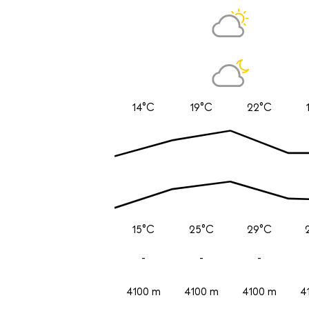
14°C
19°C
22°C
15°C
25°C
29°C
-
-
-
4100 m
4100 m
4100 m
4