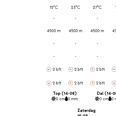
15°C
23°C
27°C
-
-
-
4500 m
4500 m
4500 m
4
-
-
-
-
-
-
2 bft
2 bft
2 bft
2 bft
2 bft
2 bft
Top (14-08)
Dal (14-0
0 cm
0 mm
0 cm
0
Zaterdag