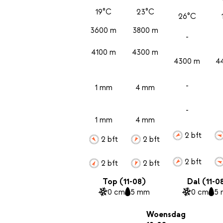
19°C
23°C
26°C
3600 m
3800 m
-
4100 m
4300 m
4300 m
4
-
1 mm
4 mm
-
1 mm
4 mm
2 bft
2 bft
2 bft
2 bft
2 bft
2 bft
Top (11-08)
Dal (11-0
0 cm
5 mm
0 cm
5
Woensdag