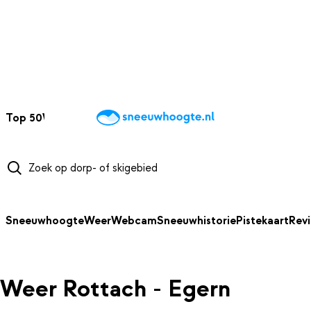
NAAR HOOFDINHOUD
Top 50
Webcams
Wintersportweer
Kaarten
Sneeuwverwacht
Sneeuwhoogte
Weer
Webcam
Sneeuwhistorie
Pistekaart
Rev
Weer Rottach - Egern