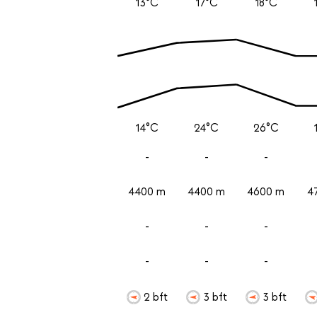
13°C
17°C
18°C
14°C
24°C
26°C
-
-
-
4400 m
4400 m
4600 m
4
-
-
-
-
-
-
2 bft
3 bft
3 bft