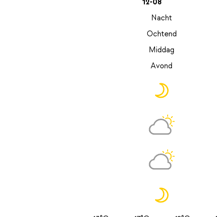
12-08
Nacht
Ochtend
Middag
Avond