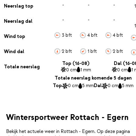
-
-
-
Neerslag top
-
-
-
Neerslag dal
3 bft
4 bft
4 bft
Wind top
2 bft
1 bft
2 bft
Wind dal
Top (16-08)
Dal (16-0
Totale neerslag
0 cm
1 mm
0 cm
1
Totale neerslag komende 5 dagen
Top
0 cm
5 mm
Dal
0 cm
5 mm
Wintersportweer Rottach - Egern
Bekijk het actuele weer in Rottach - Egern. Op deze pagina