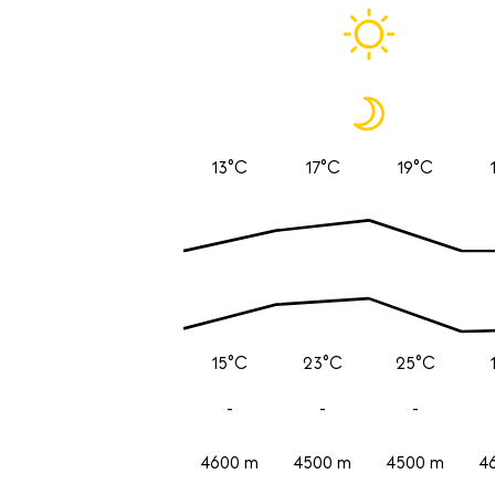
13°C
17°C
19°C
15°C
23°C
25°C
-
-
-
4600 m
4500 m
4500 m
4