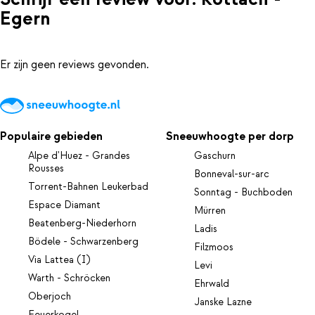
Egern
Er zijn geen reviews gevonden.
Populaire gebieden
Sneeuwhoogte per dorp
Alpe d'Huez - Grandes
Gaschurn
Rousses
Bonneval-sur-arc
Torrent-Bahnen Leukerbad
Sonntag - Buchboden
Espace Diamant
Mürren
Beatenberg-Niederhorn
Ladis
Bödele - Schwarzenberg
Filzmoos
Via Lattea (I)
Levi
Warth - Schröcken
Ehrwald
Oberjoch
Janske Lazne