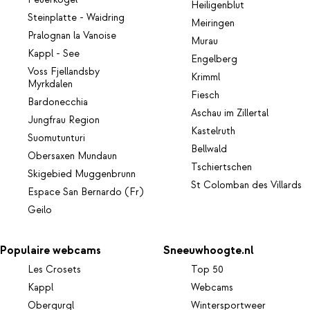
Feuerkogel
Heiligenblut
Steinplatte - Waidring
Meiringen
Pralognan la Vanoise
Murau
Kappl - See
Engelberg
Voss Fjellandsby
Krimml
Myrkdalen
Fiesch
Bardonecchia
Aschau im Zillertal
Jungfrau Region
Kastelruth
Suomutunturi
Bellwald
Obersaxen Mundaun
Tschiertschen
Skigebied Muggenbrunn
St Colomban des Villards
Espace San Bernardo (Fr)
Geilo
Populaire webcams
Sneeuwhoogte.nl
Les Crosets
Top 50
Kappl
Webcams
Obergurgl
Wintersportweer