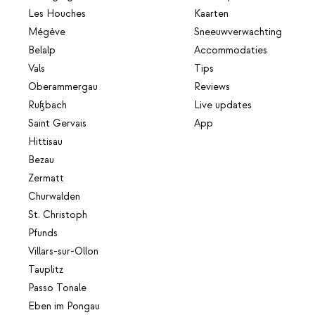
Les Houches
Kaarten
Mégève
Sneeuwverwachting
Belalp
Accommodaties
Vals
Tips
Oberammergau
Reviews
Rußbach
Live updates
Saint Gervais
App
Hittisau
Bezau
Zermatt
Churwalden
St. Christoph
Pfunds
Villars-sur-Ollon
Tauplitz
Passo Tonale
Eben im Pongau