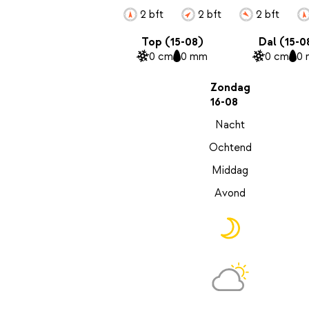
2 bft
2 bft
2 bft
Top (15-08)
Dal (15-0
0 cm
0 mm
0 cm
0
Zondag
16-08
Nacht
Ochtend
Middag
Avond