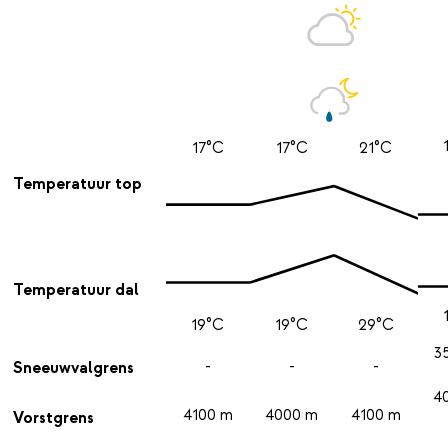
17°C
17°C
21°C
Temperatuur top
Temperatuur dal
19°C
19°C
29°C
3
-
-
-
Sneeuwvalgrens
4
4100 m
4000 m
4100 m
Vorstgrens