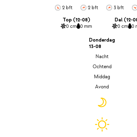
2 bft
2 bft
3 bft
Top (12-08)
Dal (12-0
0 cm
0 mm
0 cm
0
Donderdag
13-08
Nacht
Ochtend
Middag
Avond