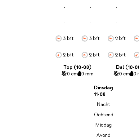
-
-
-
-
-
-
3 bft
3 bft
2 bft
2 bft
2 bft
2 bft
Top (10-08)
Dal (10-0
0 cm
0 mm
0 cm
0
Dinsdag
11-08
Nacht
Ochtend
Middag
Avond