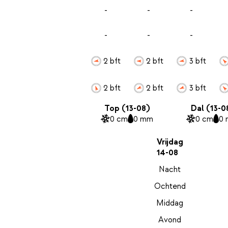
-
-
-
-
-
-
2 bft
2 bft
3 bft
2 bft
2 bft
3 bft
Top (13-08)
Dal (13-0
0 cm
0 mm
0 cm
0
Vrijdag
14-08
Nacht
Ochtend
Middag
Avond