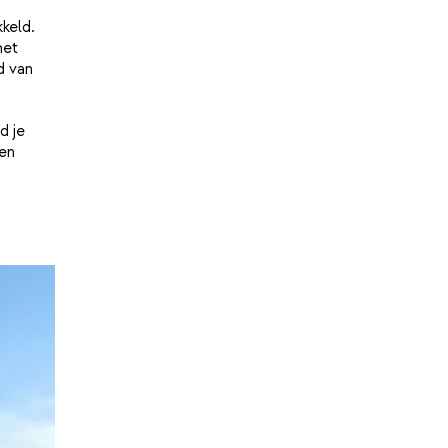
keld.
het
d van
d je
en