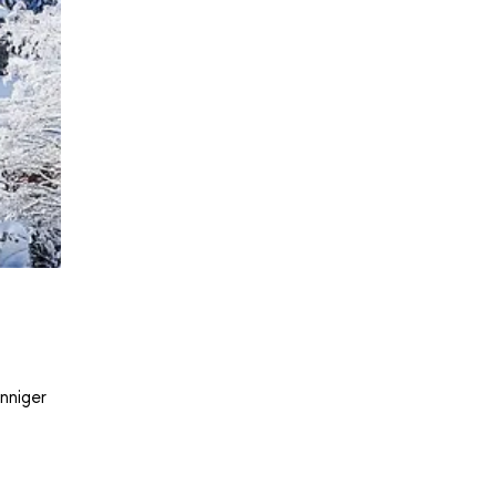
nniger