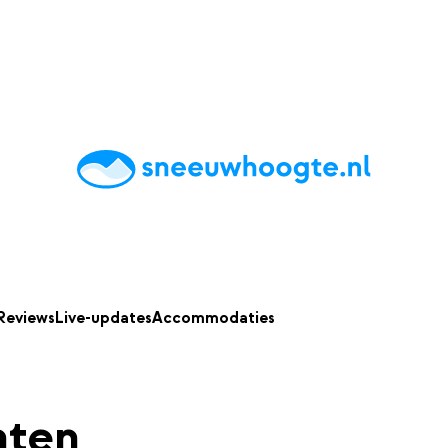
chting
Accommodaties
Tips
Reviews
Live updates
App
Reviews
Live-updates
Accommodaties
nten