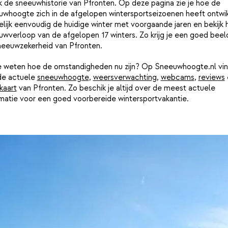
k de sneeuwhistorie van Pfronten. Op deze pagina zie je hoe de
uwhoogte zich in de afgelopen wintersportseizoenen heeft ontwik
lijk eenvoudig de huidige winter met voorgaande jaren en bekijk 
wverloop van de afgelopen 17 winters. Zo krijg je een goed beel
neeuwzekerheid van Pfronten.
je weten hoe de omstandigheden nu zijn? Op Sneeuwhoogte.nl vin
de actuele
sneeuwhoogte
,
weersverwachting
,
webcams
,
reviews
kaart
van Pfronten. Zo beschik je altijd over de meest actuele
rmatie voor een goed voorbereide wintersportvakantie.