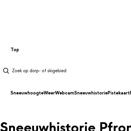
NAAR HOOFDINHOUD
Top 50
Webcams
Wintersportweer
Kaarten
Sneeuwverwa
Sneeuwhoogte
Weer
Webcam
Sneeuwhistorie
Pistekaart
Sneeuwhistorie Pfro