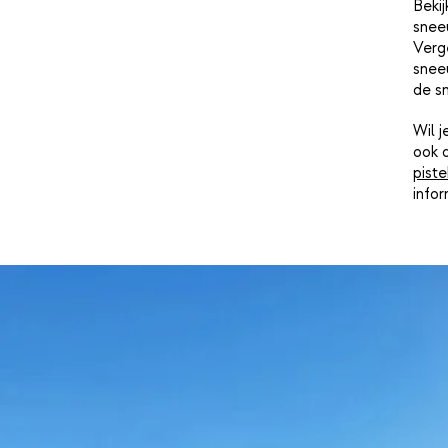
Bekij
snee
Verge
sneeu
de s
Wil 
ook 
piste
info