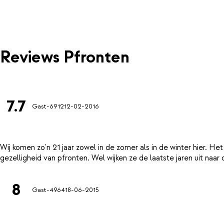
Reviews Pfronten
7.7
Gast-6912
12-02-2016
Wij komen zo'n 21 jaar zowel in de zomer als in de winter hier. He
8
Gast-4964
18-06-2015