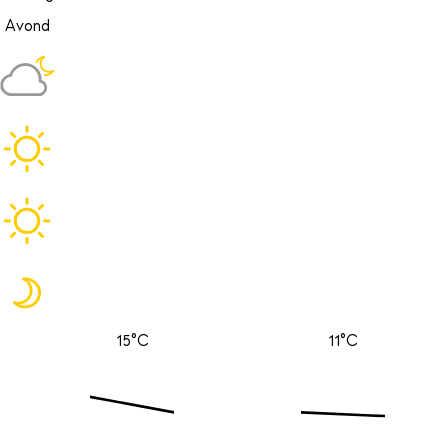
Avond
15°C
11°C