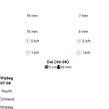
19 mm
7 mm
15 mm
6 mm
2 bft
2 bft
1 bft
1 bft
Dal (06-08)
0 cm
26 mm
Vrijdag
07-08
Nacht
Ochtend
Middag