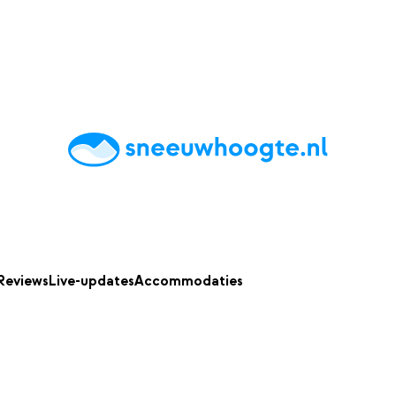
chting
Accommodaties
Tips
Reviews
Live updates
App
Reviews
Live-updates
Accommodaties