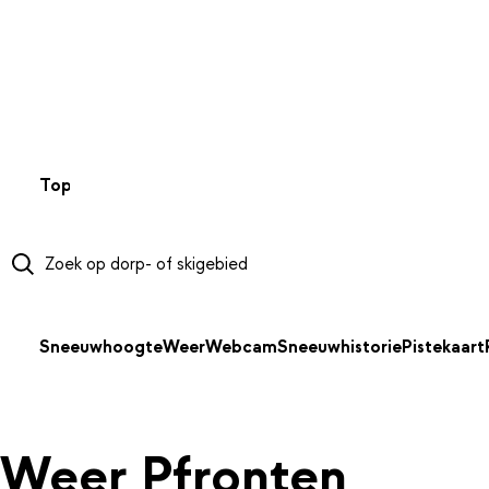
NAAR HOOFDINHOUD
Top 50
Webcams
Wintersportweer
Kaarten
Sneeuwverwa
Sneeuwhoogte
Weer
Webcam
Sneeuwhistorie
Pistekaart
Weer Pfronten