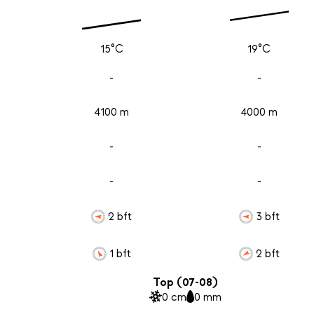
15°C
19°C
-
-
4100 m
4000 m
-
-
-
-
2 bft
3 bft
1 bft
2 bft
Top (07-08)
0 cm
0 mm