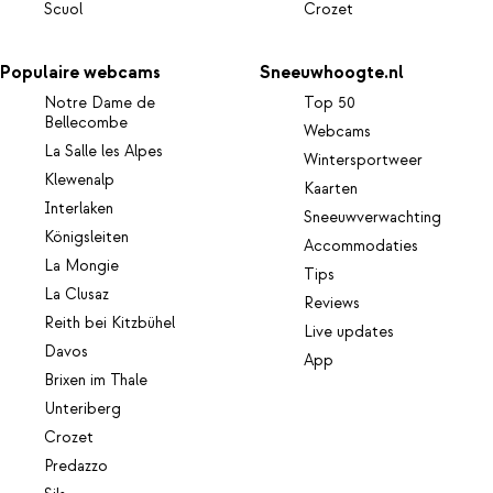
Scuol
Crozet
Populaire webcams
Sneeuwhoogte.nl
Notre Dame de
Top 50
Bellecombe
Webcams
La Salle les Alpes
Wintersportweer
Klewenalp
Kaarten
Interlaken
Sneeuwverwachting
Königsleiten
Accommodaties
La Mongie
Tips
La Clusaz
Reviews
Reith bei Kitzbühel
Live updates
Davos
App
Brixen im Thale
Unteriberg
Crozet
Predazzo