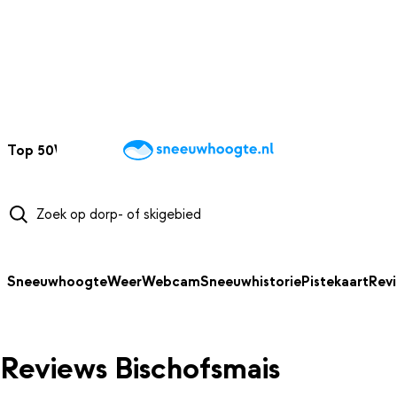
NAAR HOOFDINHOUD
Top 50
Webcams
Wintersportweer
Kaarten
Sneeuwverwacht
Sneeuwhoogte
Weer
Webcam
Sneeuwhistorie
Pistekaart
Rev
Reviews Bischofsmais