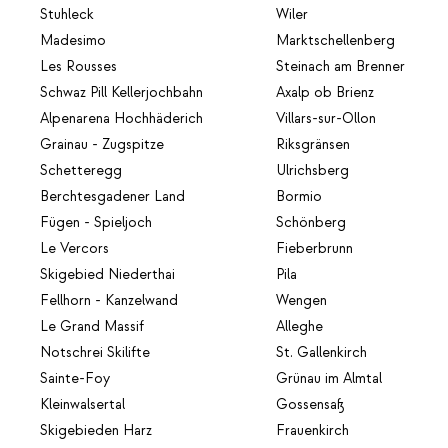
Stuhleck
Wiler
Madesimo
Marktschellenberg
Les Rousses
Steinach am Brenner
Schwaz Pill Kellerjochbahn
Axalp ob Brienz
Alpenarena Hochhäderich
Villars-sur-Ollon
Grainau - Zugspitze
Riksgränsen
Schetteregg
Ulrichsberg
Berchtesgadener Land
Bormio
Fügen - Spieljoch
Schönberg
Le Vercors
Fieberbrunn
Skigebied Niederthai
Pila
Fellhorn - Kanzelwand
Wengen
Le Grand Massif
Alleghe
Notschrei Skilifte
St. Gallenkirch
Sainte-Foy
Grünau im Almtal
Kleinwalsertal
Gossensaß
Skigebieden Harz
Frauenkirch