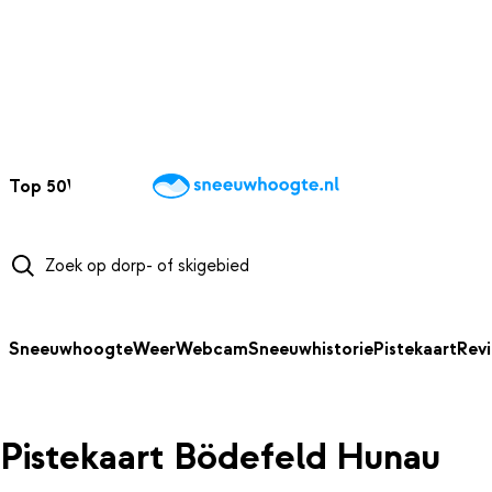
NAAR HOOFDINHOUD
Top 50
Webcams
Wintersportweer
Kaarten
Sneeuwverwacht
Sneeuwhoogte
Weer
Webcam
Sneeuwhistorie
Pistekaart
Rev
Pistekaart Bödefeld Hunau