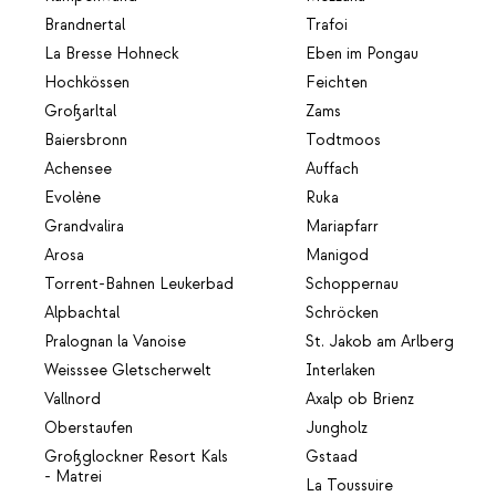
Brandnertal
Trafoi
La Bresse Hohneck
Eben im Pongau
Hochkössen
Feichten
Großarltal
Zams
Baiersbronn
Todtmoos
Achensee
Auffach
Evolène
Ruka
Grandvalira
Mariapfarr
Arosa
Manigod
Torrent-Bahnen Leukerbad
Schoppernau
Alpbachtal
Schröcken
Pralognan la Vanoise
St. Jakob am Arlberg
Weisssee Gletscherwelt
Interlaken
Vallnord
Axalp ob Brienz
Oberstaufen
Jungholz
Großglockner Resort Kals
Gstaad
- Matrei
La Toussuire