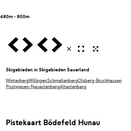
480m - 800m
Vorige
Volgende
Vorige
Volgende
Open in volledig scherm
Uitvergroten
Sluiten
Skigebieden in Skigebieden Sauerland
Winterberg
Willingen
Schmallenberg
Olsberg-Bruchhausen
Postwiesen-Neuastenberg
Altastenberg
Pistekaart Bödefeld Hunau