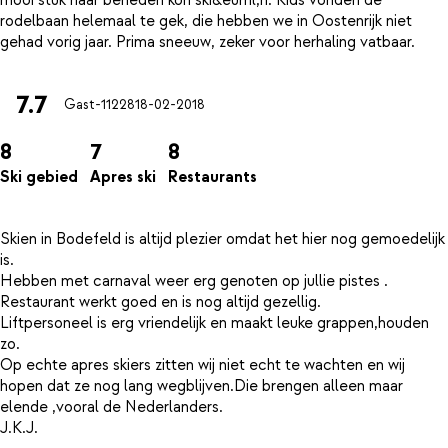
mooi stuk naar beneden kon ski&euml;n. Kids vonden de
rodelbaan helemaal te gek, die hebben we in Oostenrijk niet
7.7
Gast-11228
18-02-2018
8
7
8
Ski gebied
Apres ski
Restaurants
Skien in Bodefeld is altijd plezier omdat het hier nog gemoedelijk
is.
Hebben met carnaval weer erg genoten op jullie pistes .
Restaurant werkt goed en is nog altijd gezellig.
Liftpersoneel is erg vriendelijk en maakt leuke grappen,houden
zo.
Op echte apres skiers zitten wij niet echt te wachten en wij
hopen dat ze nog lang wegblijven.Die brengen alleen maar
elende ,vooral de Nederlanders.