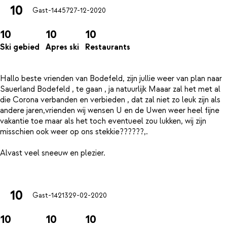
10
Gast-14457
27-12-2020
10
10
10
Ski gebied
Apres ski
Restaurants
Hallo beste vrienden van Bodefeld, zijn jullie weer van plan naar
Sauerland Bodefeld , te gaan , ja natuurlijk Maaar zal het met al
die Corona verbanden en verbieden , dat zal niet zo leuk zijn als
andere jaren,vrienden wij wensen U en de Uwen weer heel fijne
vakantie toe maar als het toch eventueel zou lukken, wij zijn
misschien ook weer op ons stekkie??????,.
Alvast veel sneeuw en plezier.
10
Gast-14213
29-02-2020
10
10
10