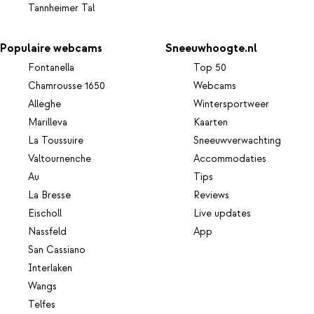
Tannheimer Tal
Populaire webcams
Sneeuwhoogte.nl
Fontanella
Top 50
Chamrousse 1650
Webcams
Alleghe
Wintersportweer
Marilleva
Kaarten
La Toussuire
Sneeuwverwachting
Valtournenche
Accommodaties
Au
Tips
La Bresse
Reviews
Eischoll
Live updates
Nassfeld
App
San Cassiano
Interlaken
Wangs
Telfes