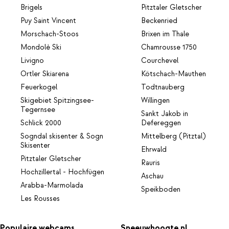
Brigels
Pitztaler Gletscher
Puy Saint Vincent
Beckenried
Morschach-Stoos
Brixen im Thale
Mondolè Ski
Chamrousse 1750
Livigno
Courchevel
Ortler Skiarena
Kötschach-Mauthen
Feuerkogel
Todtnauberg
Skigebiet Spitzingsee-
Willingen
Tegernsee
Sankt Jakob in
Schlick 2000
Defereggen
Sogndal skisenter & Sogn
Mittelberg (Pitztal)
Skisenter
Ehrwald
Pitztaler Gletscher
Rauris
Hochzillertal - Hochfügen
Aschau
Arabba-Marmolada
Speikboden
Les Rousses
Populaire webcams
Sneeuwhoogte.nl