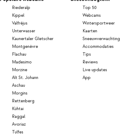
Riederalp
Top 50
Kippel
Webcams
Valfréjus
Wintersportweer
Unterwasser
Kaarten
Kaunertaler Gletscher
Sneeuwverwachting
Montgenèvre
Accommodaties
Flachau
Tips
Madesimo
Reviews
Morzine
Live updates
Alt St. Johann
App
Aschau
Morgins
Rettenberg
Kühtai
Raggal
Avoriaz
Tulfes