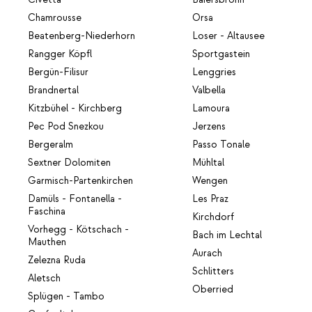
Chamrousse
Orsa
Beatenberg-Niederhorn
Loser - Altausee
Rangger Köpfl
Sportgastein
Bergün-Filisur
Lenggries
Brandnertal
Valbella
Kitzbühel - Kirchberg
Lamoura
Pec Pod Snezkou
Jerzens
Bergeralm
Passo Tonale
Sextner Dolomiten
Mühltal
Garmisch-Partenkirchen
Wengen
Damüls - Fontanella -
Les Praz
Faschina
Kirchdorf
Vorhegg - Kötschach -
Bach im Lechtal
Mauthen
Aurach
Zelezna Ruda
Schlitters
Aletsch
Oberried
Splügen - Tambo