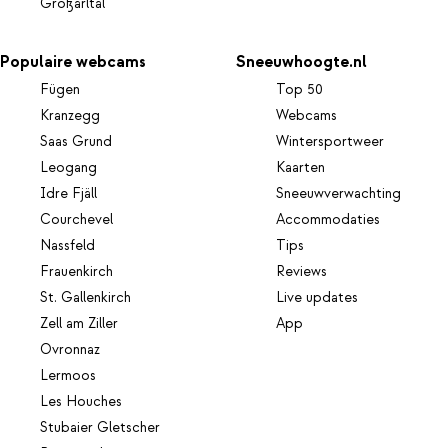
Großarltal
Populaire webcams
Sneeuwhoogte.nl
Fügen
Top 50
Kranzegg
Webcams
Saas Grund
Wintersportweer
Leogang
Kaarten
Idre Fjäll
Sneeuwverwachting
Courchevel
Accommodaties
Nassfeld
Tips
Frauenkirch
Reviews
St. Gallenkirch
Live updates
Zell am Ziller
App
Ovronnaz
Lermoos
Les Houches
Stubaier Gletscher