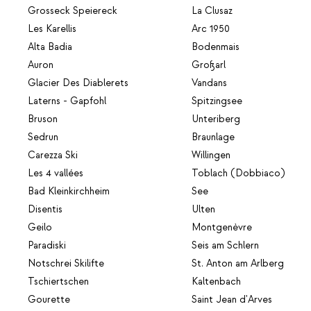
Grosseck Speiereck
La Clusaz
Les Karellis
Arc 1950
Alta Badia
Bodenmais
Auron
Großarl
Glacier Des Diablerets
Vandans
Laterns - Gapfohl
Spitzingsee
Bruson
Unteriberg
Sedrun
Braunlage
Carezza Ski
Willingen
Les 4 vallées
Toblach (Dobbiaco)
Bad Kleinkirchheim
See
Disentis
Ulten
Geilo
Montgenèvre
Paradiski
Seis am Schlern
Notschrei Skilifte
St. Anton am Arlberg
Tschiertschen
Kaltenbach
Gourette
Saint Jean d'Arves