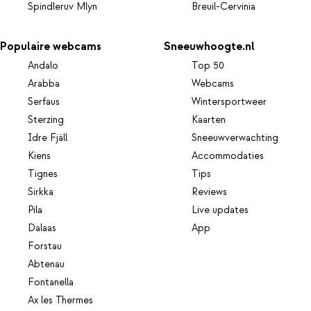
Spindleruv Mlyn
Breuil-Cervinia
Populaire webcams
Sneeuwhoogte.nl
Andalo
Top 50
Arabba
Webcams
Serfaus
Wintersportweer
Sterzing
Kaarten
Idre Fjäll
Sneeuwverwachting
Kiens
Accommodaties
Tignes
Tips
Sirkka
Reviews
Pila
Live updates
Dalaas
App
Forstau
Abtenau
Fontanella
Ax les Thermes