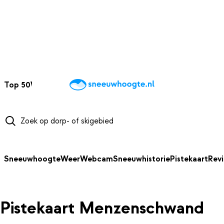
NAAR HOOFDINHOUD
Top 50
Webcams
Wintersportweer
Kaarten
Sneeuwverwacht
Sneeuwhoogte
Weer
Webcam
Sneeuwhistorie
Pistekaart
Rev
Pistekaart Menzenschwand