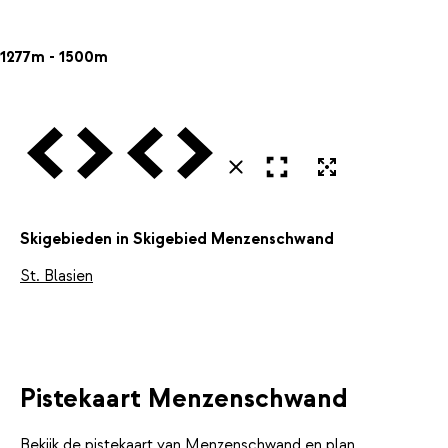
1277m - 1500m
Vorige
Volgende
Vorige
Volgende
Open in volledig scherm
Uitvergroten
Sluiten
Skigebieden in Skigebied Menzenschwand
St. Blasien
Pistekaart Menzenschwand
Bekijk de pistekaart van Menzenschwand en plan