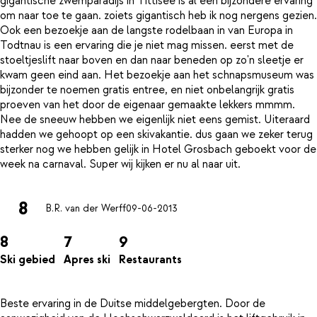
gigantische zwemparadijs in Tittisee is al een bijzondere ervaring
om naar toe te gaan. zoiets gigantisch heb ik nog nergens gezien.
Ook een bezoekje aan de langste rodelbaan in van Europa in
Todtnau is een ervaring die je niet mag missen. eerst met de
stoeltjeslift naar boven en dan naar beneden op zo'n sleetje er
kwam geen eind aan. Het bezoekje aan het schnapsmuseum was
bijzonder te noemen gratis entree, en niet onbelangrijk gratis
proeven van het door de eigenaar gemaakte lekkers mmmm.
Nee de sneeuw hebben we eigenlijk niet eens gemist. Uiteraard
hadden we gehoopt op een skivakantie. dus gaan we zeker terug
sterker nog we hebben gelijk in Hotel Grosbach geboekt voor de
8
B.R. van der Werff
09-06-2013
8
7
9
Ski gebied
Apres ski
Restaurants
Beste ervaring in de Duitse middelgebergten. Door de