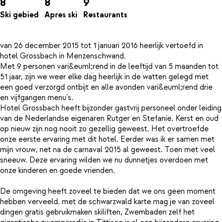
8
8
9
Ski gebied
Apres ski
Restaurants
van 26 december 2015 tot 1 januari 2016 heerlijk vertoefd in
hotel Grossbach in Menzenschwand.
Met 9 personen vari&euml;rend in de leeftijd van 5 maanden tot
51 jaar, zijn we weer elke dag heerlijk in de watten gelegd met
een goed verzorgd ontbijt en alle avonden vari&euml;rend drie
en vijfgangen menu's.
Hotel Grossbach heeft bijzonder gastvrij personeel onder leiding
van de Nederlandse eigenaren Rutger en Stefanie. Kerst en oud
op nieuw zijn nog nooit zo gezellig geweest. Het overtroefde
onze eerste ervaring met dit hotel. Eerder was ik er samen met
mijn vrouw, net na de carnaval 2015 al geweest. Toen met veel
sneeuw. Deze ervaring wilden we nu dunnetjes overdoen met
onze kinderen en goede vrienden.
De omgeving heeft zoveel te bieden dat we ons geen moment
hebben verveeld. met de schwarzwald karte mag je van zoveel
dingen gratis gebruikmaken skiliften, Zwembaden zelf het