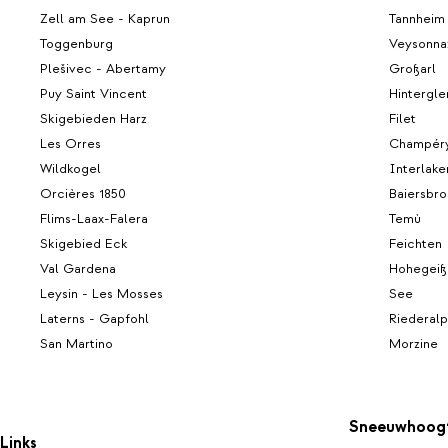
Zell am See - Kaprun
Tannheim
Toggenburg
Veysonna
Plešivec - Abertamy
Großarl
Puy Saint Vincent
Hintergl
Skigebieden Harz
Filet
Les Orres
Champér
Wildkogel
Interlake
Orcières 1850
Baiersbro
Flims-Laax-Falera
Temù
Skigebied Eck
Feichten
Val Gardena
Hohegeiß
Leysin - Les Mosses
See
Laterns - Gapfohl
Riederalp
San Martino
Morzine
Sneeuwhoog
Links