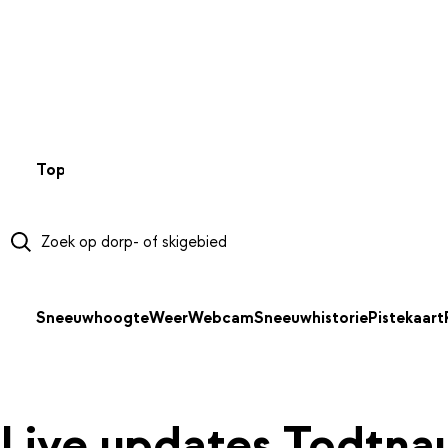
NAAR HOOFDINHOUD
Top 50
Webcams
Wintersportweer
Kaarten
Sneeuwverwa
Sneeuwhoogte
Weer
Webcam
Sneeuwhistorie
Pistekaart
Live updates Todtna