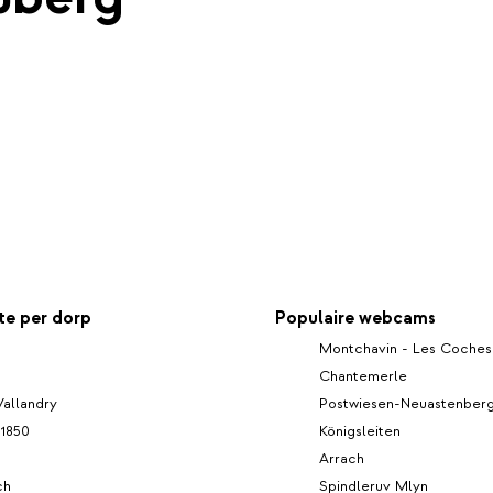
e per dorp
Populaire webcams
Montchavin - Les Coches
Chantemerle
Vallandry
Postwiesen-Neuastenber
 1850
Königsleiten
Arrach
ch
Spindleruv Mlyn