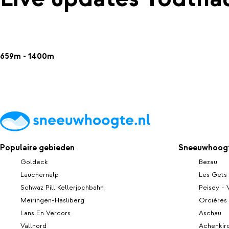
659m - 1400m
Populaire gebieden
Sneeuwhoogt
Goldeck
Bezau
Lauchernalp
Les Gets
Schwaz Pill Kellerjochbahn
Peisey - 
Meiringen-Hasliberg
Orcières
Lans En Vercors
Aschau
Vallnord
Achenkir