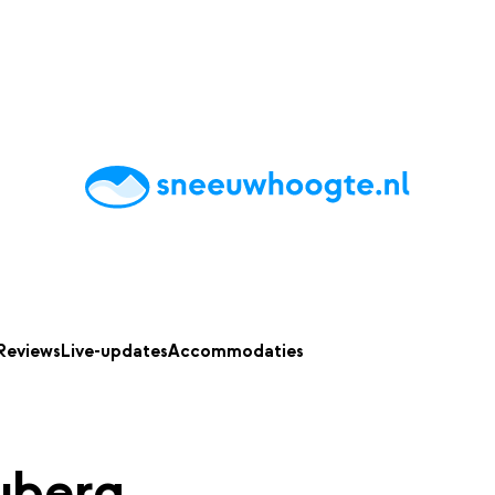
chting
Accommodaties
Tips
Reviews
Live updates
App
Reviews
Live-updates
Accommodaties
uberg