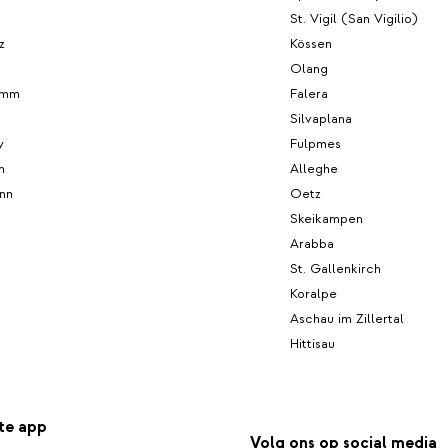
St. Vigil (San Vigilio)
z
Kössen
Olang
emm
Falera
Silvaplana
y
Fulpmes
n
Alleghe
nn
Oetz
Skeikampen
Arabba
St. Gallenkirch
Koralpe
Aschau im Zillertal
Hittisau
te app
Volg ons op social media