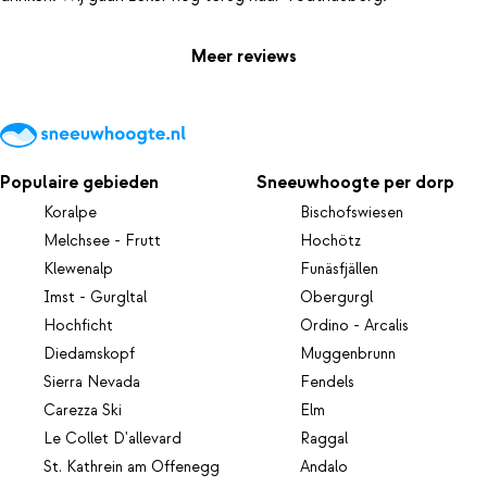
Meer reviews
Populaire gebieden
Sneeuwhoogte per dorp
Koralpe
Bischofswiesen
Melchsee - Frutt
Hochötz
Klewenalp
Funäsfjällen
Imst - Gurgltal
Obergurgl
Hochficht
Ordino - Arcalis
Diedamskopf
Muggenbrunn
Sierra Nevada
Fendels
Carezza Ski
Elm
Le Collet D'allevard
Raggal
St. Kathrein am Offenegg
Andalo