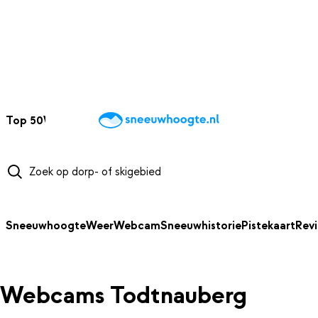
NAAR HOOFDINHOUD
Top 50
Webcams
Wintersportweer
Kaarten
Sneeuwverwacht
Sneeuwhoogte
Weer
Webcam
Sneeuwhistorie
Pistekaart
Rev
Webcams Todtnauberg