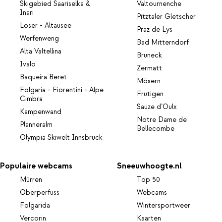
Skigebied Saariselka &
Valtournenche
Inari
Pitztaler Gletscher
Loser - Altausee
Praz de Lys
Werfenweng
Bad Mitterndorf
Alta Valtellina
Bruneck
Ivalo
Zermatt
Baqueira Beret
Mösern
Folgaria - Fiorentini - Alpe
Frutigen
Cimbra
Sauze d’Oulx
Kampenwand
Notre Dame de
Planneralm
Bellecombe
Olympia Skiwelt Innsbruck
Populaire webcams
Sneeuwhoogte.nl
Mürren
Top 50
Oberperfuss
Webcams
Folgarida
Wintersportweer
Vercorin
Kaarten