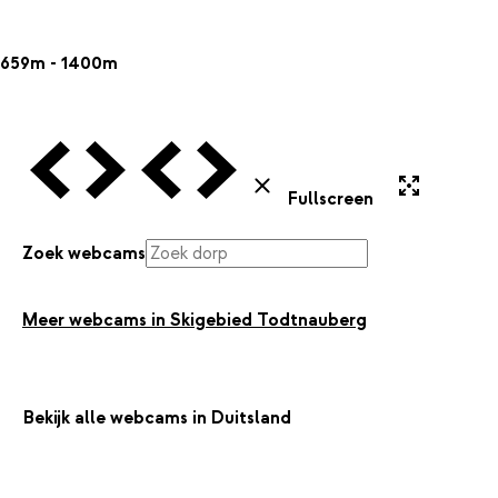
659m - 1400m
Vorige Webcam
Volgende Webcam
Vorige Webcam
Volgende Webcam
Uitvergroten
Sluiten
Fullscreen
Zoek webcams
Meer webcams in Skigebied Todtnauberg
Bekijk alle webcams in Duitsland