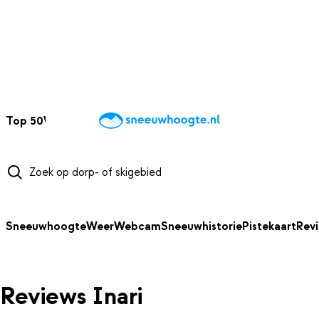
NAAR HOOFDINHOUD
Top 50
Webcams
Wintersportweer
Kaarten
Sneeuwverwacht
Sneeuwhoogte
Weer
Webcam
Sneeuwhistorie
Pistekaart
Rev
Reviews Inari