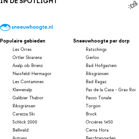
IN DE SPOTLIGHT
Populaire gebieden
Sneeuwhoogte per dorp
Les Orres
Ratschings
Ortler Skiarena
Gerlos
Axalp ob Brienz
Bad Hofgastein
Nassfeld-Hermagor
Riksgränsen
Les Contamines
Bad Ragaz
Klewenalp
Pas de la Casa - Grau Roi
Galibier Thabor
Passo Tonale
Riksgränsen
Torgon
Carezza Ski
Bruck
Schlick 2000
Orcières 1450
Bellwald
Cerna Hora
Autrans
Berchtesgaden