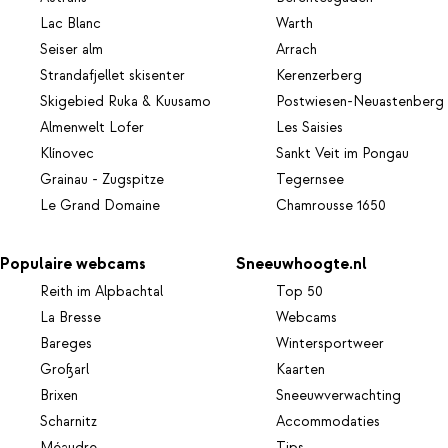
Lac Blanc
Warth
Seiser alm
Arrach
Strandafjellet skisenter
Kerenzerberg
Skigebied Ruka & Kuusamo
Postwiesen-Neuastenberg
Almenwelt Lofer
Les Saisies
Klínovec
Sankt Veit im Pongau
Grainau - Zugspitze
Tegernsee
Le Grand Domaine
Chamrousse 1650
Populaire webcams
Sneeuwhoogte.nl
Reith im Alpbachtal
Top 50
La Bresse
Webcams
Bareges
Wintersportweer
Großarl
Kaarten
Brixen
Sneeuwverwachting
Scharnitz
Accommodaties
Méaudre
Tips