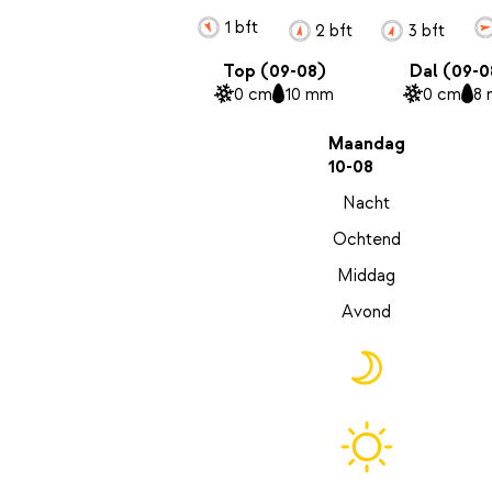
1 bft
2 bft
3 bft
Top (09-08)
Dal (09-0
0 cm
10 mm
0 cm
8
Maandag
10-08
Nacht
Ochtend
Middag
Avond