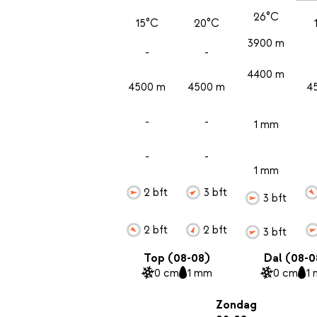
26°C
15°C
20°C
3900 m
-
-
4400 m
4500 m
4500 m
4
-
-
1 mm
-
-
1 mm
2 bft
3 bft
3 bft
2 bft
2 bft
3 bft
Top (08-08)
Dal (08-0
0 cm
1 mm
0 cm
1
Zondag