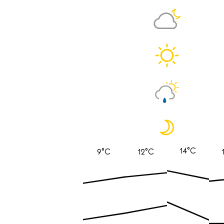
14°C
9°C
12°C