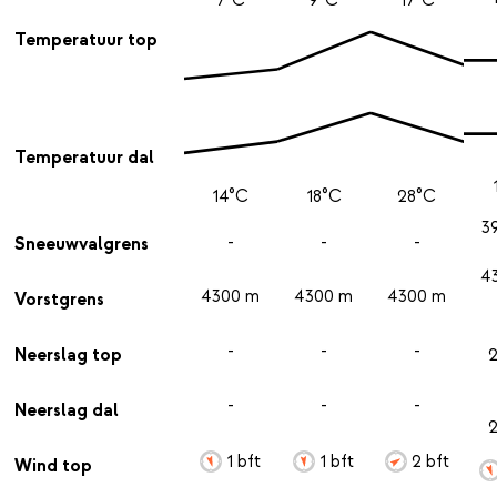
Temperatuur top
Temperatuur dal
14°C
18°C
28°C
3
-
-
-
Sneeuwvalgrens
4
4300 m
4300 m
4300 m
Vorstgrens
-
-
-
Neerslag top
-
-
-
Neerslag dal
1 bft
1 bft
2 bft
Wind top