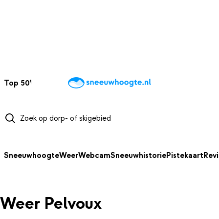
NAAR HOOFDINHOUD
Top 50
Webcams
Wintersportweer
Kaarten
Sneeuwverwacht
Sneeuwhoogte
Weer
Webcam
Sneeuwhistorie
Pistekaart
Rev
Weer Pelvoux