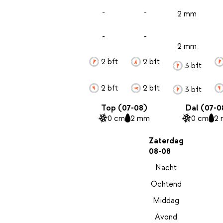
-
-
2 mm
-
-
2 mm
2 bft
2 bft
3 bft
2 bft
2 bft
3 bft
Top (07-08)
Dal (07-0
0 cm
2 mm
0 cm
2
Zaterdag
08-08
Nacht
Ochtend
Middag
Avond