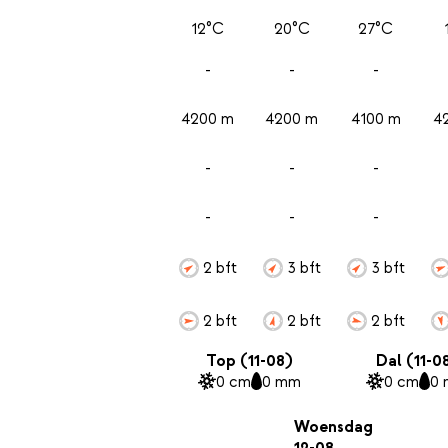
12°C
20°C
27°C
-
-
-
4200 m
4200 m
4100 m
4
-
-
-
-
-
-
2 bft
3 bft
3 bft
2 bft
2 bft
2 bft
Top (11-08)
Dal (11-0
0 cm
0 mm
0 cm
0
Woensdag