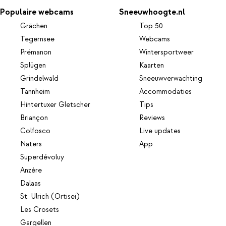
Populaire webcams
Sneeuwhoogte.nl
Grächen
Top 50
Tegernsee
Webcams
Prémanon
Wintersportweer
Splügen
Kaarten
Grindelwald
Sneeuwverwachting
Tannheim
Accommodaties
Hintertuxer Gletscher
Tips
Briançon
Reviews
Colfosco
Live updates
Naters
App
Superdévoluy
Anzère
Dalaas
St. Ulrich (Ortisei)
Les Crosets
Gargellen