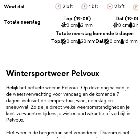
2 bft
1 bft
2 bft
Wind dal
Top (12-08)
Dal (12-0
Totale neerslag
0 cm
2 mm
0 cm
2
Totale neerslag komende 5 dagen
Top
0 cm
20 mm
Dal
0 cm
16 mm
Wintersportweer Pelvoux
Bekijk het actuele weer in Pelvoux. Op deze pagina vind je
de weersverwachting voor vandaag en de komende 7
dagen, inclusief de temperatuur, wind, neerslag en
sneeuwval. Zo zie je direct welke weersomstandigheden je
kunt verwachten tijdens je wintersportvakantie of verblijf in
Pelvoux.
Het weer in de bergen kan snel veranderen. Daarom is het