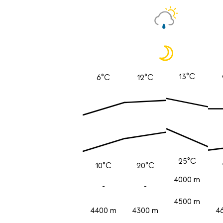
13°C
6°C
12°C
25°C
10°C
20°C
4000 m
-
-
4500 m
4400 m
4300 m
4