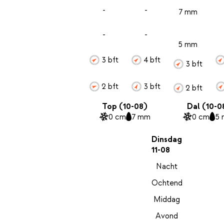
-
-
7 mm
-
-
5 mm
3 bft
4 bft
3 bft
2 bft
3 bft
2 bft
Top (10-08)
Dal (10-0
0 cm
7 mm
0 cm
5
Dinsdag
11-08
Nacht
Ochtend
Middag
Avond