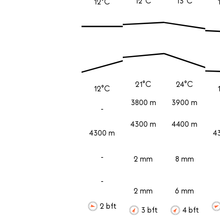
12°C
13°C
12°C
21°C
24°C
12°C
3800 m
3900 m
-
4300 m
4400 m
4300 m
4
-
2 mm
8 mm
-
2 mm
6 mm
2 bft
3 bft
4 bft