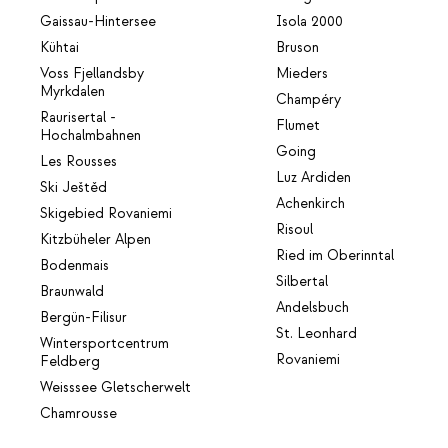
Gaissau-Hintersee
Isola 2000
Kühtai
Bruson
Voss Fjellandsby
Mieders
Myrkdalen
Champéry
Raurisertal -
Flumet
Hochalmbahnen
Going
Les Rousses
Luz Ardiden
Ski Ještěd
Achenkirch
Skigebied Rovaniemi
Risoul
Kitzbüheler Alpen
Ried im Oberinntal
Bodenmais
Silbertal
Braunwald
Andelsbuch
Bergün-Filisur
St. Leonhard
Wintersportcentrum
Rovaniemi
Feldberg
Weisssee Gletscherwelt
Chamrousse