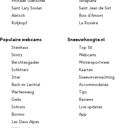
Pitztaler Gletscher
Silvaplana
Saint Lary Soulan
Saint Jean de Sixt
Aletsch
Bois d'Amont
Roßkopf
La Rosière
Populaire webcams
Sneeuwhoogte.nl
Steinhaus
Top 50
Sirnitz
Webcams
Berchtesgaden
Wintersportweer
Schlitters
Kaarten
Itter
Sneeuwverwachting
Bach im Lechtal
Accommodaties
Werfenweng
Tips
Geilo
Reviews
Schruns
Live updates
Bormio
App
Les Deux Alpes