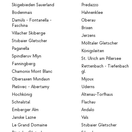
Skigebieden Sauerland
Predazzo
Bodenmais
Hahnenklee
Damüls - Fontanella -
Oberau
Faschina
Brixen
Villacher Skiberge
Jerzens
Stubaier Gletscher
Mölltaler Gletscher
Paganella
Königsleiten
Spindleruv Mlyn
St. Ulrich am Pillersee
Fanningberg
Rettenbach - Tiefenbach
Chamonix Mont Blanc
gl.
Obersaxen Mundaun
Mijoux
Plešivec - Abertamy
Uderns
Hochkönig
Altenau-Torfhaus
Schnalstal
Flachau
Emberger Alm
Andalo
Janske Lazne
Vals
Le Grand Domaine
Stubaier Gletscher