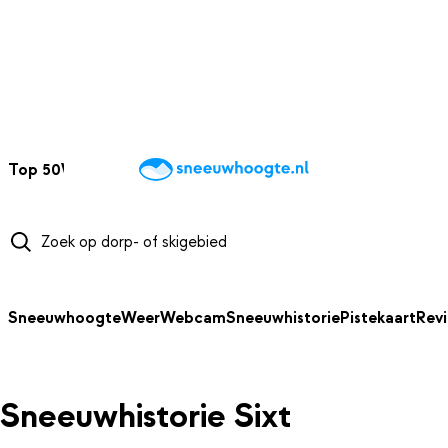
NAAR HOOFDINHOUD
Top 50
Webcams
Wintersportweer
Kaarten
Sneeuwverwacht
Sneeuwhoogte
Weer
Webcam
Sneeuwhistorie
Pistekaart
Rev
Sneeuwhistorie Sixt