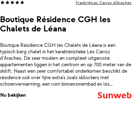
Frankrijk
Les Carroz d'Araches
Boutique Résidence CGH les
Chalets de Léana
Boutique Residence CGH les Chalets de Léana is een
typisch berg chalet in het karakteristieke Les Carroz
d'Araches. De zeer modern en compleet uitgeruste
appartementen liggen in het centrum en op 700 meter van de
skilift. Naast een zeer comfortabel onderkomen beschikt de
résidence ook over fijne extra's zoals skilockers met
schoenverwarming, een ruim binnenzwembad en los
kinderbad en het Ô des Cimes wellnesscenter met een
Nu bekijken
sauna, hammam en jacuzzi. Op 150 meter afstand van de
residence stopt een shuttlebus die je binnen enkele minuten
naar de skiliften en het centrum van Les Carroz brengt. In
Résidence CGH Les Chalets de Leana ontbreekt het je aan
niets.