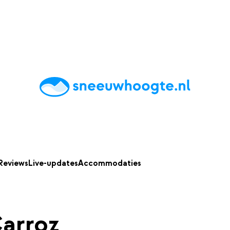
chting
Accommodaties
Tips
Reviews
Live updates
App
Reviews
Live-updates
Accommodaties
arroz