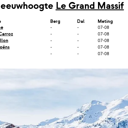
neeuwhoogte
Le Grand Massif
p
Berg
Dal
Meting
ne
-
-
07-08
Carroz
-
-
07-08
llon
-
-
07-08
oëns
-
-
07-08
-
-
07-08