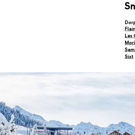
S
Dor
Flai
Les 
Mori
Sam
Sixt