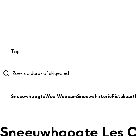
NAAR HOOFDINHOUD
Top 50
Webcams
Wintersportweer
Kaarten
Sneeuwverwa
Sneeuwhoogte
Weer
Webcam
Sneeuwhistorie
Pistekaart
Sneeuwhoogte Les C