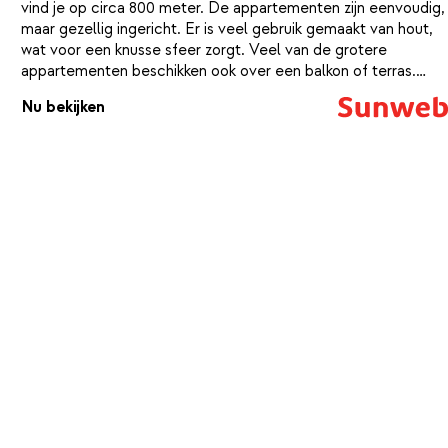
vind je op circa 800 meter. De appartementen zijn eenvoudig,
maar gezellig ingericht. Er is veel gebruik gemaakt van hout,
wat voor een knusse sfeer zorgt. Veel van de grotere
appartementen beschikken ook over een balkon of terras.
Vanaf daar heb je een prachtig uitzicht over de besneeuwde
Nu bekijken
bergtoppen.