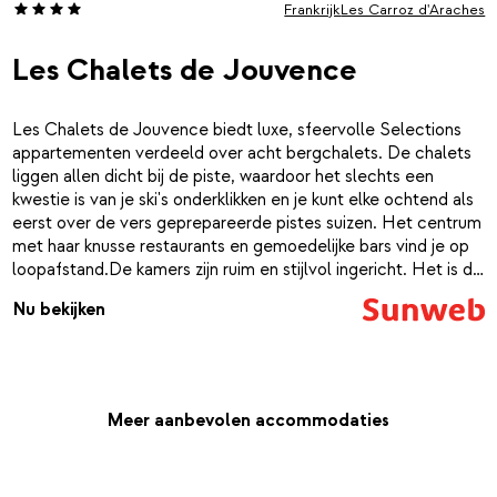
Frankrijk
Les Carroz d'Araches
Les Chalets de Jouvence
Les Chalets de Jouvence biedt luxe, sfeervolle Selections
appartementen verdeeld over acht bergchalets. De chalets
liggen allen dicht bij de piste, waardoor het slechts een
kwestie is van je ski's onderklikken en je kunt elke ochtend als
eerst over de vers geprepareerde pistes suizen. Het centrum
met haar knusse restaurants en gemoedelijke bars vind je op
loopafstand.De kamers zijn ruim en stijlvol ingericht. Het is de
perfecte combi van traditioneel en modern. In de ruime,
Nu bekijken
open keuken kun je geweldige gerechten klaarmaken en vanaf
het balkon of terras heb je een schitterend uitzicht op het
besneeuwde landschap om je heen. Begin de dag goed met
verse broodjes die je bij de receptie kunt bestellen via de
brood bestelservice. De hele dag ben je geroutineerd
Meer aanbevolen accommodaties
slalommend over de piste gekomen. Wanneer je lichtelijk
onderkoelt terugkomt, is het fijn opwarmen bij de open haard
in de lobby met een warme choco of Frans wijntje. Nog wat