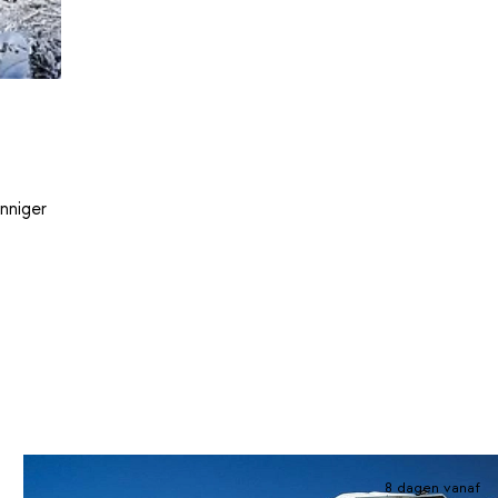
nniger
8 dagen vanaf