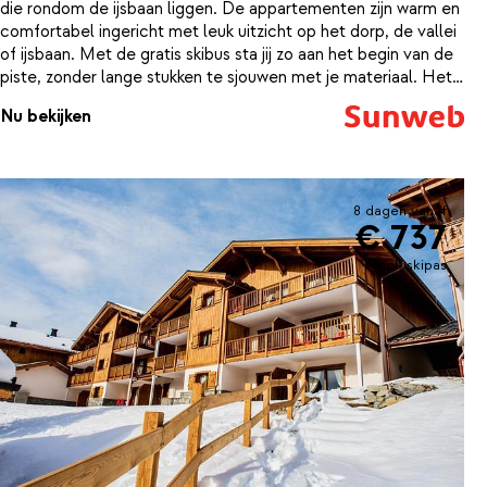
die rondom de ijsbaan liggen. De appartementen zijn warm en
comfortabel ingericht met leuk uitzicht op het dorp, de vallei
of ijsbaan. Met de gratis skibus sta jij zo aan het begin van de
piste, zonder lange stukken te sjouwen met je materiaal. Het
hotel bied je vele faciliteiten die bijdragen aan de perfecte
Nu bekijken
wintersport. Zo is er een heerlijke lounge met open haard en
biljardtafel, kun je een boek lenen uit de bibliotheek, je
spieren ontspannen in het wellnesscenter, is er een skiberging
en kunnen de kinderen hun geluk niet op in de spelletjesruimte
8 dagen vanaf
of op de playstation. De ochtend begin je optimaal met verse
€ 737
broodjes die je bij de receptie kunt bestellen.
incl. skipas